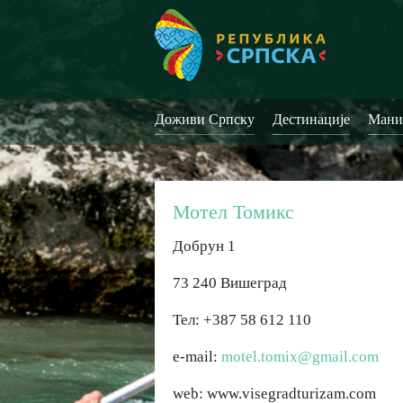
Доживи Српску
Дестинације
Мани
Мотел Томикс
Добрун 1
73 240 Вишеград
Тел: +387 58 612 110
e-mail:
motel.tomix@gmail.com
web: www.visegradturizam.com