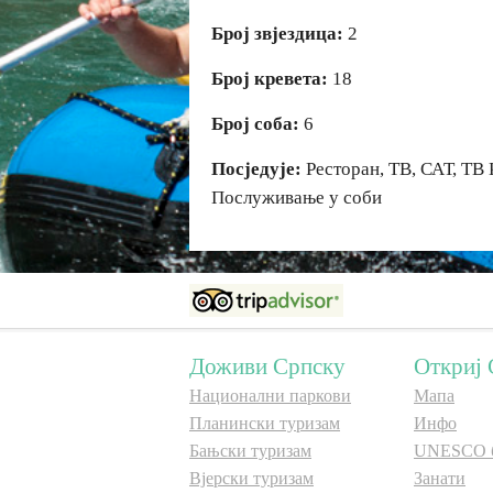
Број звјездица:
2
Број кревета:
18
Број соба:
6
Посједује:
Ресторан, ТВ, САТ, ТВ 
Послуживање у соби
Доживи Српску
Откриј 
Национални паркови
Мапа
Планински туризам
Инфо
Бањски туризам
UNESCO 
Вјерски туризам
Занати