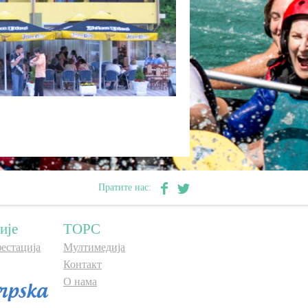
Пратите нас:
ије
ТОРС
естација
Мултимедија
Контакт
О нама