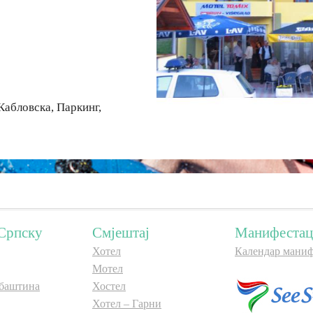
Кабловска, Паркинг,
Српску
Смјештај
Манифестац
Хотел
Календар маниф
Мотел
баштина
Хостел
Хотел – Гарни