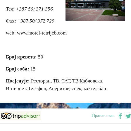
Тел:
+387 50/ 371 356
Вјерски туризам
Фаx:
+387 50/ 372 729
Авантура
web: www.motel-tetrijeb.com
Еко туризам
Број кревета:
50
Културни туризам
Број соба:
15
Гастрономија
Посједује:
Ресторан, ТВ, САТ, ТВ Кабловска,
Интернет, Телефон, Аперитив, снек, коктел бар
Лов и риболов
Сеоски туризам
Пратите нас:
Омладински туризам