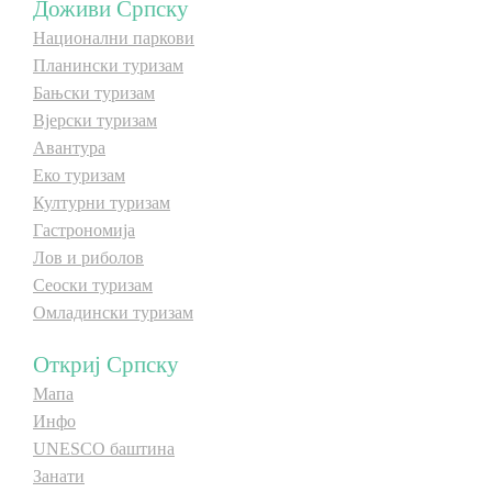
Доживи Српску
Национални паркови
Дестинације
Планински туризам
Бањски туризам
Списак дестинација
Вјерски туризам
Авантура
Еко туризам
Мапа дестинација
Културни туризам
Гастрономија
Манифестације
Лов и риболов
Сеоски туризам
Смјештај
Омладински туризам
Мултимедија
Откриј Српску
Мапа
Фото
Инфо
UNESCO баштина
Видео
Занати