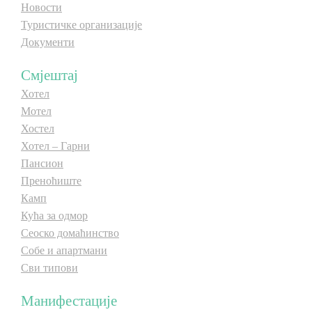
Новости
E-Brochure
Туристичке организације
Документи
Откриј Српску
Смјештај
Хотел
Мотел
Хостел
Хотел – Гарни
Пансион
Преноћиште
Камп
Кућа за одмор
Сеоско домаћинство
Собе и апартмани
Сви типови
Манифестације