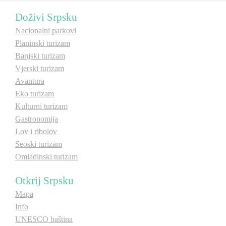
Doživi Srpsku
Destinacije
Nacionalni parkovi
Planinski turizam
Spisak destinacija
Banjski turizam
Vjerski turizam
Avantura
Mapa destinacija
Eko turizam
Kulturni turizam
Manifestacije
Gastronomija
Lov i ribolov
Smještaj
Seoski turizam
Multimedija
Omladinski turizam
Otkrij Srpsku
Foto
Mapa
Info
Video
UNESCO baština