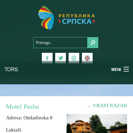
TORS
MENI
Doživi Srpsku
Nacionalni parkovi
Motel Pasha
← VRATI NAZAD
Planinski turizam
Adresa: Omladinska 8
Laktaši
Banjski turizam