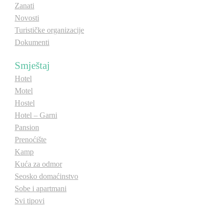
Zanati
E-Brochure
Novosti
Turističke organizacije
Otkrij Srpsku
Dokumenti
Smještaj
Hotel
Motel
Hostel
Hotel – Garni
Pansion
Prenoćište
Kamp
Kuća za odmor
Seosko domaćinstvo
Sobe i apartmani
Svi tipovi