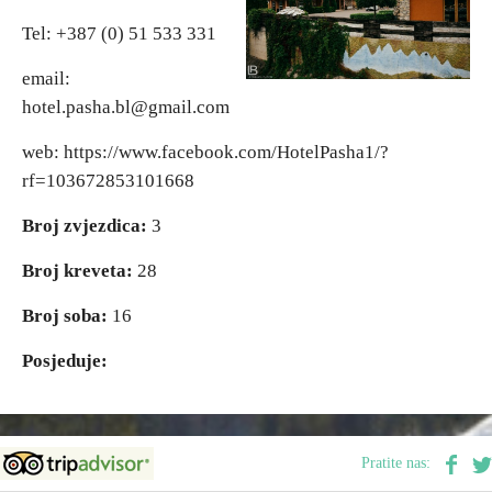
Tel: +387 (0) 51 533 331
Vjerski turizam
email:
hotel.pasha.bl@gmail.com
Avantura
web: https://www.facebook.com/HotelPasha1/?
Eko turizam
rf=103672853101668
Broj zvjezdica:
3
Kulturni turizam
Broj kreveta:
28
Gastronomija
Broj soba:
16
Posjeduje:
Lov i ribolov
Seoski turizam
Pratite nas:
Omladinski turizam