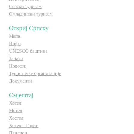
Сеоски туризам
E-Brochure
Омладински туризам
Откриј Српску
Откриј Српску
Мапа
Инфо
UNESCO баштина
Занати
Новости
Туристичке организације
Документи
Смјештај
Хотел
Мотел
Хостел
Хотел – Гарни
Пансион