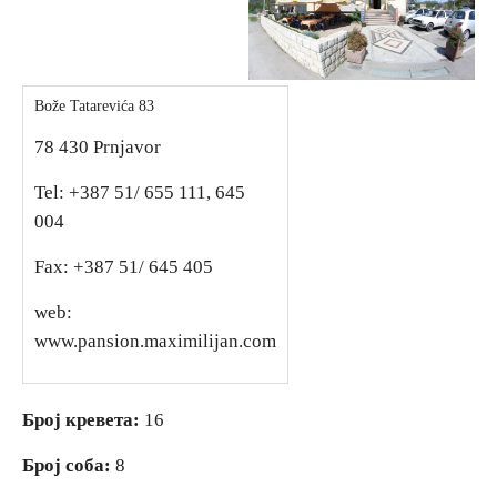
Вјерски туризам
Bože Tatarevića 83
Авантура
78 430 Prnjavor
Еко туризам
Tel: +387 51/ 655 111, 645
004
Културни туризам
Fax: +387 51/ 645 405
Гастрономија
web:
www.pansion.maximilijan.com
Лов и риболов
Број кревета:
16
Сеоски туризам
Број соба:
8
Омладински туризам