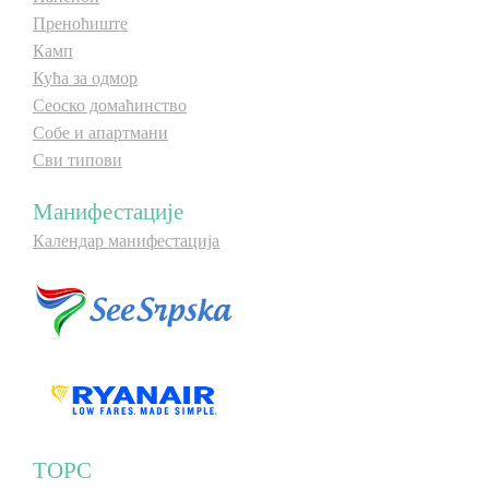
Преноћиште
Камп
Кућа за одмор
Сеоско домаћинство
Собе и апартмани
Сви типови
Манифестације
Календар манифестација
ТОРС