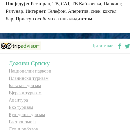
Посједује:
Ресторан, ТВ, САТ, ТВ Кабловска, Паркинг,
Рачунар, Интернет, Телефон, Аперитив, снек, коктел
Дестинације
бар, Приступ особама са инвалидитетом
Списак дестинација
Пратите нас:
Мапа дестинација
Доживи Српску
Манифестације
Национални паркови
Смјештај
Планински туризам
Бањски туризам
Мултимедија
Вјерски туризам
Авантура
Фото
Еко туризам
Културни туризам
Видео
Гастрономија
Лов и риболов