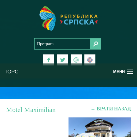
ТОРС
МЕНИ
Доживи Српску
Национални паркови
Motel Maximilian
← ВРАТИ НАЗАД
Планински туризам
Бањски туризам