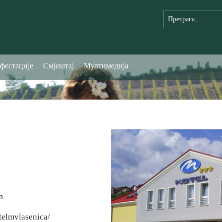
фестације
Смјештај
Мултимедија
m
telmvlasenica/