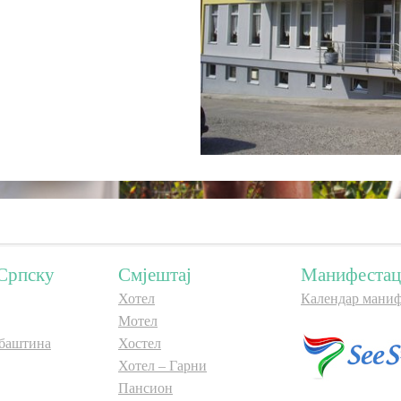
Српску
Смјештај
Манифестац
Хотел
Календар маниф
Мотел
баштина
Хостел
Хотел – Гарни
Пансион