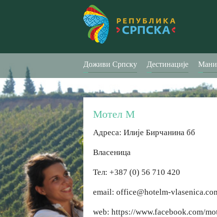
Доживи Српску
Дестинације
Мани
Мотел М
Адреса: Илије Бирчанина бб
Власеница
Тел: +387 (0) 56 710 420
email: office@hotelm-vlasenica.co
web: https://www.facebook.com/mo