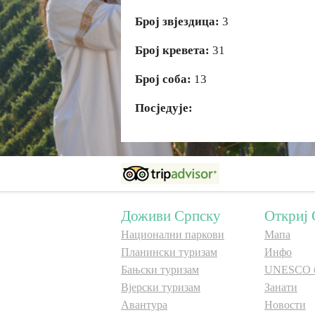
Број звјездица:
3
Број кревета:
31
Број соба:
13
Посједује:
Доживи Српску
Откриј 
Национални паркови
Мапа
Планински туризам
Инфо
Бањски туризам
UNESCO 
Вјерски туризам
Занати
Авантура
Новости