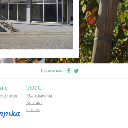
Пратите нас:
ије
ТОРС
естација
Мултимедија
Контакт
О нама