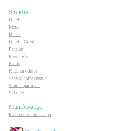
E-Brochure
Smještaj
Hotel
Otkrij Srpsku
Motel
Hostel
Hotel – Garni
Pansion
Prenoćište
Kamp
Kuća za odmor
Seosko domaćinstvo
Sobe i apartmani
Svi tipovi
Manifestacije
Kalendar manifestacija