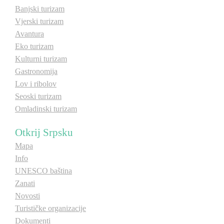
Banjski turizam
Vjerski turizam
Destinacije
Avantura
Eko turizam
Spisak destinacija
Kulturni turizam
Gastronomija
Mapa destinacija
Lov i ribolov
Seoski turizam
Omladinski turizam
Manifestacije
Otkrij Srpsku
Smještaj
Mapa
Multimedija
Info
UNESCO baština
Foto
Zanati
Novosti
Turističke organizacije
Video
Dokumenti