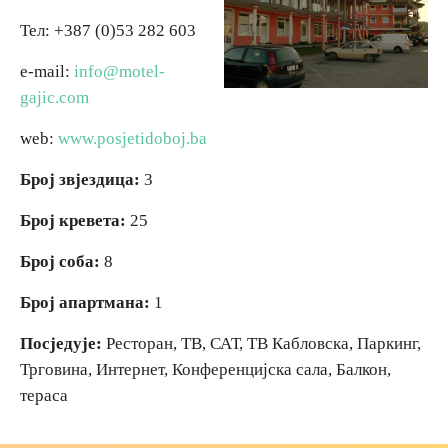
Тел: +387 (0)53 282 603
Вјерски туризам
e-mail:
info@motel-
gajic.com
Авантура
web:
www.posjetidoboj.ba
Еко туризам
Број звјездица:
3
Културни туризам
Број кревета:
25
Број соба:
8
Гастрономија
Број апартмана:
1
Лов и риболов
Посједује:
Ресторан, ТВ, САТ, ТВ Кабловска, Паркинг,
Трговина, Интернет, Конференцијска сала, Балкон,
Сеоски туризам
тераса
Омладински туризам