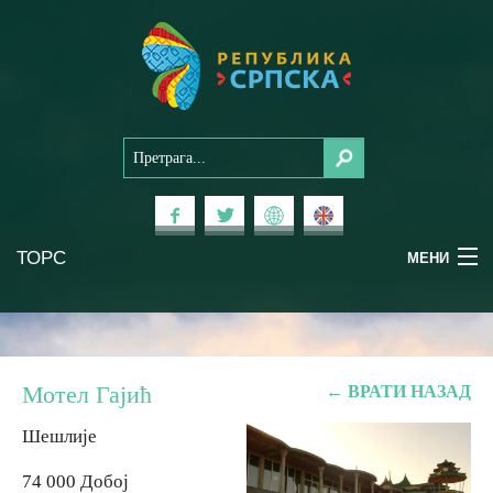
ТОРС
МЕНИ
Доживи Српску
Национални паркови
Мотел Гајић
← ВРАТИ НАЗАД
Планински туризам
Шешлије
74 000 Добој
Бањски туризам