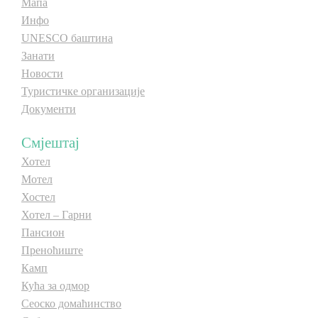
Мапа
E-Brochure
Инфо
UNESCO баштина
Занати
Откриј Српску
Новости
Туристичке организације
Документи
Смјештај
Хотел
Мотел
Хостел
Хотел – Гарни
Пансион
Преноћиште
Камп
Кућа за одмор
Сеоско домаћинство