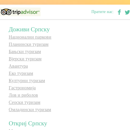
Пратите нас:
Дестинације
Доживи Српску
Списак дестинација
Национални паркови
Планински туризам
Мапа дестинација
Бањски туризам
Вјерски туризам
Манифестације
Авантура
Еко туризам
Смјештај
Културни туризам
Гастрономија
Мултимедија
Лов и риболов
Сеоски туризам
Фото
Омладински туризам
Видео
Откриј Српску