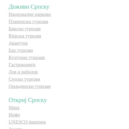
Доживи Српску
Национални паркови
Дестинације
Планински туризам
Бањски туризам
Списак дестинација
Вјерски туризам
Авантура
Мапа дестинација
Еко туризам
Културни туризам
Манифестације
Гастрономија
Лов и риболов
Смјештај
Сеоски туризам
Омладински туризам
Мултимедија
Откриј Српску
Фото
Мапа
Инфо
Видео
UNESCO баштина