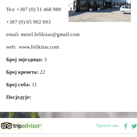
Тел: +387 (0) 51 468 988
Вјерски туризам
+387 (0) 65 902 693
Авантура
email: motel.felikitas@gmail.com
web: www.felikitas.com
Еко туризам
Број звјездица:
3
Културни туризам
Број кревета:
22
Гастрономија
Број соба:
11
Посједује:
Лов и риболов
Сеоски туризам
Пратите нас:
Омладински туризам