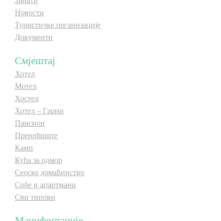
Занати
Новости
E-Brochure
Туристичке организације
Документи
Откриј Српску
Смјештај
Хотел
Мотел
Хостел
Хотел – Гарни
Пансион
Преноћиште
Камп
Кућа за одмор
Сеоско домаћинство
Собе и апартмани
Сви типови
Манифестације