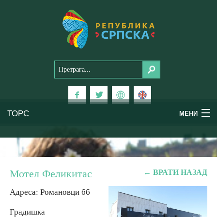
ТОРС
МЕНИ
Доживи Српску
Национални паркови
Мотел Феликитас
← ВРАТИ НАЗАД
Планински туризам
Адреса: Романовци бб
Градишка
Бањски туризам