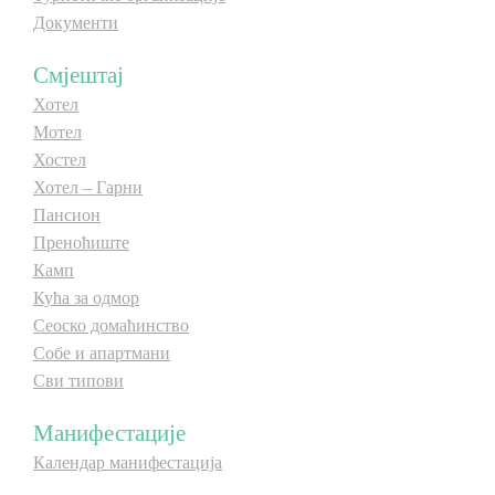
Документи
E-Brochure
Смјештај
Откриј Српску
Хотел
Мотел
Хостел
Хотел – Гарни
Пансион
Преноћиште
Камп
Кућа за одмор
Сеоско домаћинство
Собе и апартмани
Сви типови
Манифестације
Календар манифестација