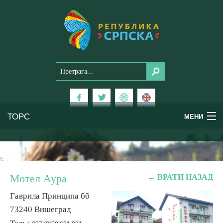
ТОРС
МЕНИ
Доживи Српску
Национални паркови
Мотел Аура
← ВРАТИ НАЗАД
Планински туризам
Гаврила Принципа бб
73240 Вишеград
Бањски туризам