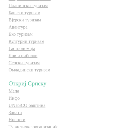
Планински туризам
Бањски туризам
Дестинације
Вјерски туризам
Авантура
Списак дестинација
Еко туризам
Културни туризам
Мапа дестинација
Гастрономија
Лов и риболов
Сеоски туризам
Манифестације
Омладински туризам
Смјештај
Откриј Српску
Мултимедија
Мапа
Инфо
Фото
UNESCO баштина
Занати
Новости
Видео
Туристичке организације