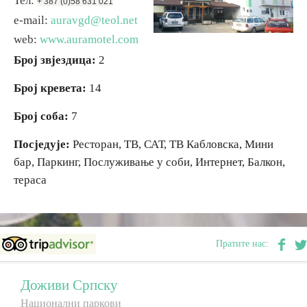
Тел:
+ 387 (0)58 631 021
е-mail:
auravgd@teol.net
Вјерски туризам
web:
www.auramotel.com
Број звјездица:
2
Авантура
Број кревета:
14
Еко туризам
Број соба:
7
Посједује:
Ресторан, ТВ, САТ, ТВ Кабловска, Мини
Културни туризам
бар, Паркинг, Послуживање у соби, Интернет, Балкон,
тераса
Гастрономија
Лов и риболов
Пратите нас:
Сеоски туризам
Доживи Српску
Национални паркови
Омладински туризам