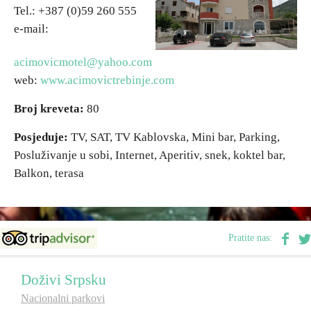
Tel.: +387 (0)59 260 555
e-mail:
Vjerski turizam
acimovicmotel@yahoo.com
Avantura
web:
www.acimovictrebinje.com
Broj kreveta:
80
Eko turizam
Posjeduje:
TV, SAT, TV Kablovska, Mini bar, Parking,
Kulturni turizam
Posluživanje u sobi, Internet, Aperitiv, snek, koktel bar,
Balkon, terasa
Gastronomija
Lov i ribolov
Pratite nas:
Seoski turizam
Doživi Srpsku
Nacionalni parkovi
Omladinski turizam