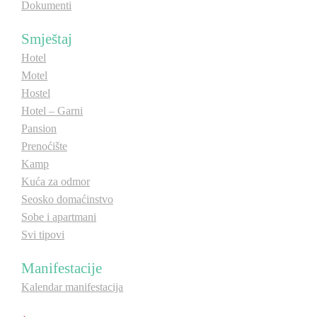
Dokumenti
E-Brochure
Smještaj
Hotel
Otkrij Srpsku
Motel
Hostel
Hotel – Garni
Pansion
Prenoćište
Kamp
Kuća za odmor
Seosko domaćinstvo
Sobe i apartmani
Svi tipovi
Manifestacije
Kalendar manifestacija