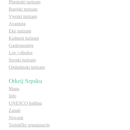
Planinski turizam
Banjski turizam
Destinacije
Vjerski turizam
Avantura
Spisak destinacija
Eko turizam
Kulturni turizam
Gastronomija
Mapa destinacija
Lov i ribolov
Seoski turizam
Manifestacije
Omladinski turizam
Smještaj
Otkrij Srpsku
Mapa
Multimedija
Info
UNESCO baština
Foto
Zanati
Novosti
Video
Turističke organizacije