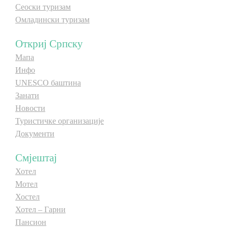
Сеоски туризам
Омладински туризам
Откриј Српску
Мапа
Инфо
UNESCO баштина
Занати
Новости
Туристичке организације
Документи
Смјештај
Хотел
Мотел
Хостел
Хотел – Гарни
Пансион