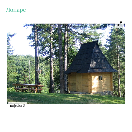
Лопаре
Дестинације
Списак дестинација
Мапа дестинација
Манифестације
Смјештај
Мултимедија
majevica 3
Фото
Видео