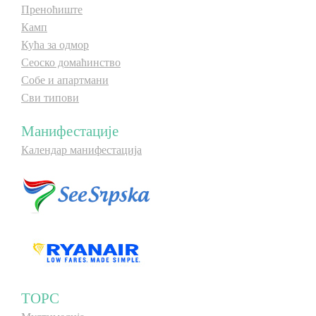
Преноћиште
Камп
Кућа за одмор
Сеоско домаћинство
Собе и апартмани
Сви типови
Манифестације
Календар манифестација
ТОРС