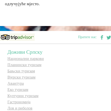
одлучујуће мјесто.
Пратите нас:
Доживи Српску
Национални паркови
Планински туризам
Бањски туризам
Вјерски туризам
Авантура
Еко туризам
Културни туризам
Гастрономија
Лов и риболов