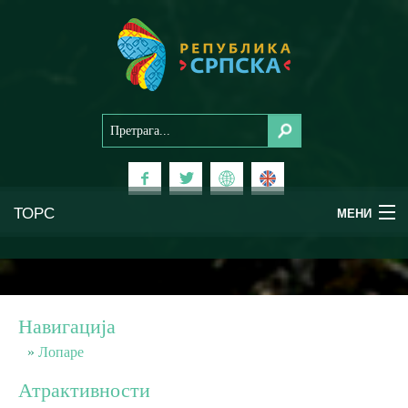
ТОРС
МЕНИ
Доживи Српску
Национални паркови
Навигација
Планински туризам
Лопаре
Атрактивности
Бањски туризам