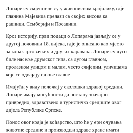
E-Brochure
Лопаре су смјештене су у живописном крајолику, гдје
планина Мајевица прелази са својих висова ка
равници, Семберији и Посавини.
Откриј Српску
Кроз историју, први подаци о Лопарама јављају се у
другој половини 18. вијека, гдје је описано као мјесто
за конак трговачких и других каравана. Лопаре су дуго
биле насеље друмског типа, са дугом главном,
пролазном улицом и малим, често слијепим, уличицама
које се одвајају од ове главне.
Имајући у виду положај у еколошки здравој средини,
Лопаре имају могућности да постану значајно
привредно, здравствено и туристичко средиште овог
дијела Републике Српске.
Понос овог краја је воћарство, што ће у ери очувања
животне средине и производњи здраве хране имати