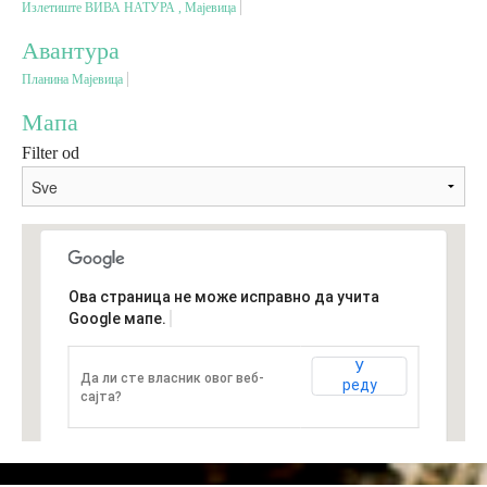
Излетиште ВИВА НАТУРА , Мајевица
Авантура
Вјерски туризам
Планина Мајевица
Авантура
Мапа
Filter od
Еко туризам
Културни туризам
Ова страница не може исправно да учита
Гастрономија
Google мапе.
Лов и риболов
У
Да ли сте власник овог веб-
реду
сајта?
Сеоски туризам
Омладински туризам