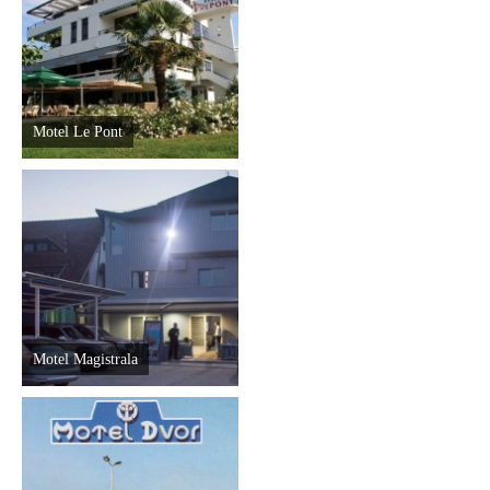
Destinacije
Spisak destinacija
Motel Le Pont
Mapa destinacija
Manifestacije
Smještaj
Multimedija
Motel Magistrala
Foto
Video