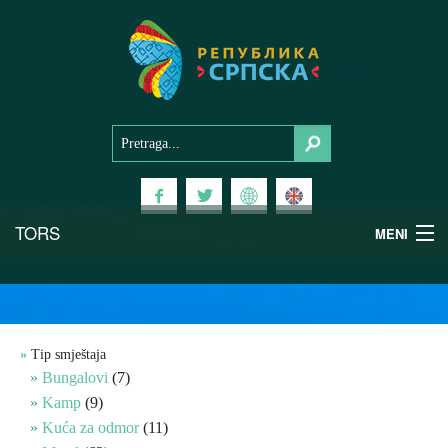
TORS
MENI
Doživi Srpsku
Nacionalni parkovi
Tip smještaja
Bungalovi
(7)
Planinski turizam
Kamp
(9)
Kuća za odmor
(11)
Banjski turizam