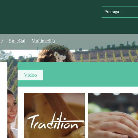
je
Smještaj
Multimedija
Video