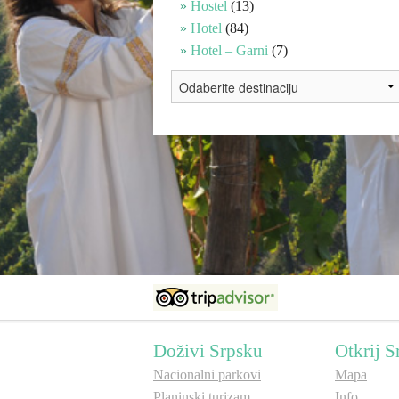
Hostel
(13)
Hotel
(84)
Hotel – Garni
(7)
Doživi Srpsku
Otkrij S
Nacionalni parkovi
Mapa
Planinski turizam
Info