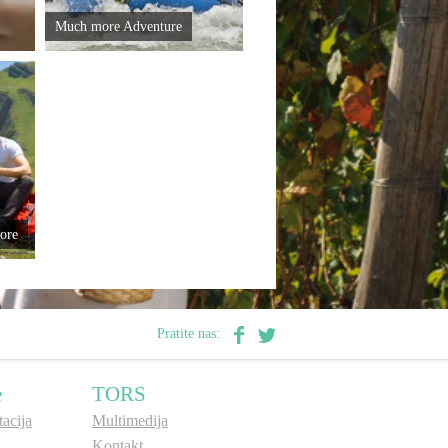
Much more Adventure
ore
Pratite nas:
e
TORS
acija
Multimedija
Kontakt