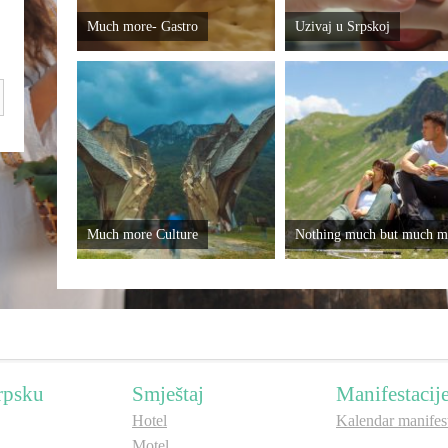
Much more- Gastro
Uzivaj u Srpskoj
Much more Culture
Nothing much but much m
rpsku
Smještaj
Manifestacij
Hotel
Kalendar manifest
Motel