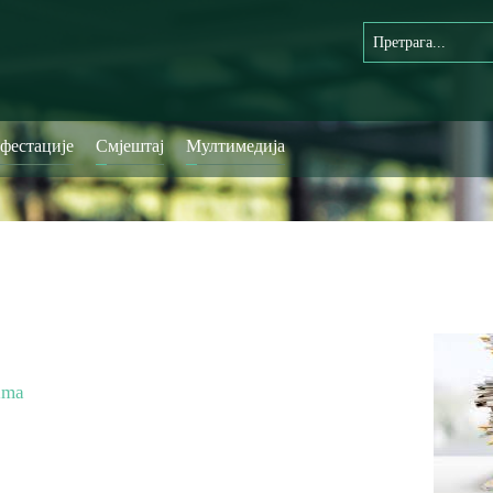
фестације
Смјештај
Мултимедија
nima