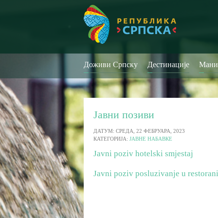
Доживи Српску
Дестинације
Мани
Јавни позиви
ДАТУМ: СРЕДА, 22 ФЕБРУАРА, 2023
КАТЕГОРИЈА:
ЈАВНЕ НАБАВКЕ
Javni poziv hotelski smjestaj
Javni poziv posluzivanje u restora