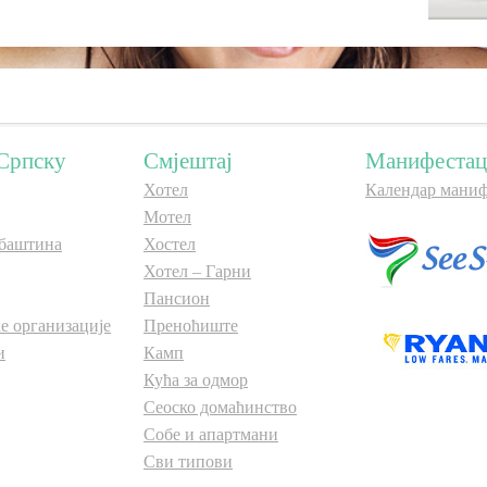
Српску
Смјештај
Манифестац
Хотел
Календар маниф
Мотел
баштина
Хостел
Хотел – Гарни
Пансион
е организације
Преноћиште
и
Камп
Кућа за одмор
Сеоско домаћинство
Собе и апартмани
Сви типови