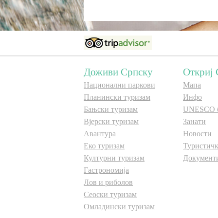
Доживи Српску
Откриј 
Национални паркови
Мапа
Планински туризам
Инфо
Бањски туризам
UNESCO 
Вјерски туризам
Занати
Авантура
Новости
Еко туризам
Туристичк
Културни туризам
Документ
Гастрономија
Лов и риболов
Сеоски туризам
Омладински туризам