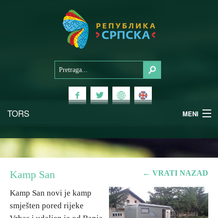
TORS
MENI
Doživi Srpsku
Nacionalni parkovi
Kamp San
← VRATI NAZAD
Planinski turizam
Kamp San novi je kamp
smješten pored rijeke
Banjski turizam