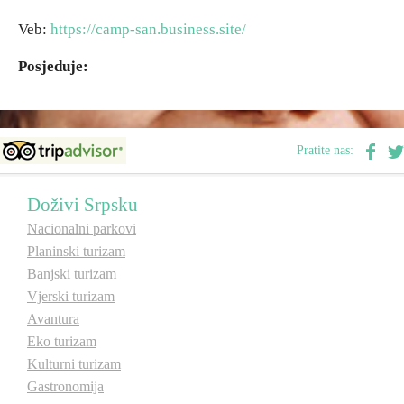
Veb:
https://camp-san.business.site/
Destinacije
Posjeduje:
Spisak destinacija
Mapa destinacija
Pratite nas:
Manifestacije
Doživi Srpsku
Nacionalni parkovi
Smještaj
Planinski turizam
Banjski turizam
Multimedija
Vjerski turizam
Avantura
Foto
Eko turizam
Kulturni turizam
Video
Gastronomija