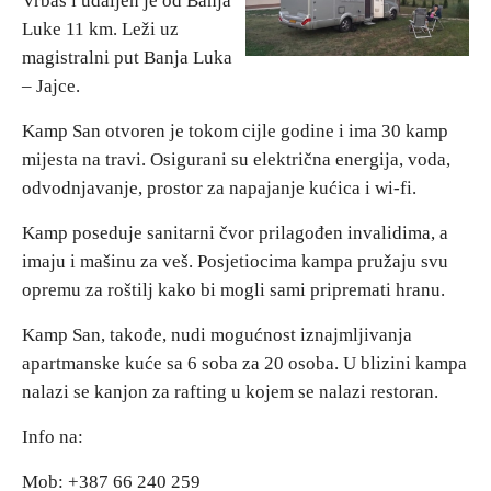
Vrbas i udaljen je od Banja
Luke 11 km. Leži uz
Vjerski turizam
magistralni put Banja Luka
– Jajce.
Avantura
Kamp San otvoren je tokom cijle godine i ima 30 kamp
mijesta na travi. Osigurani su električna energija, voda,
Eko turizam
odvodnjavanje, prostor za napajanje kućica i wi-fi.
Kamp poseduje sanitarni čvor prilagođen invalidima, a
Kulturni turizam
imaju i mašinu za veš. Posjetiocima kampa pružaju svu
opremu za roštilj kako bi mogli sami pripremati hranu.
Gastronomija
Kamp San, takođe, nudi mogućnost iznajmljivanja
apartmanske kuće sa 6 soba za 20 osoba. U blizini kampa
Lov i ribolov
nalazi se kanjon za rafting u kojem se nalazi restoran.
Seoski turizam
Info na:
Mob: +387 66 240 259
Omladinski turizam