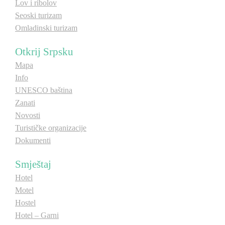
Lov i ribolov
E-Brochure
Seoski turizam
Omladinski turizam
Otkrij Srpsku
Otkrij Srpsku
Mapa
Info
UNESCO baština
Zanati
Novosti
Turističke organizacije
Dokumenti
Smještaj
Hotel
Motel
Hostel
Hotel – Garni