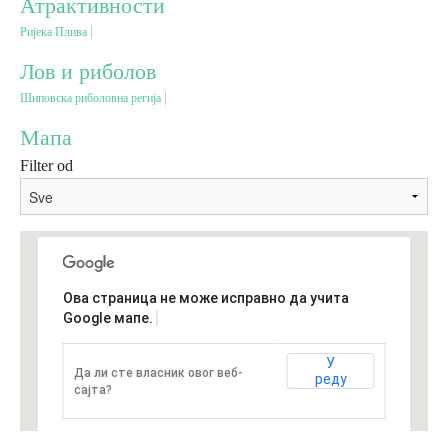
Атрактивности
Ријека Плива
Вјерски туризам
Лов и риболов
Шиповска риболовна регија
Авантура
Мапа
Еко туризам
Filter od
Културни туризам
Гастрономија
Ова страница не може исправно да учита
Google мапе.
Лов и риболов
У
Да ли сте власник овог веб-
реду
Сеоски туризам
сајта?
Омладински туризам