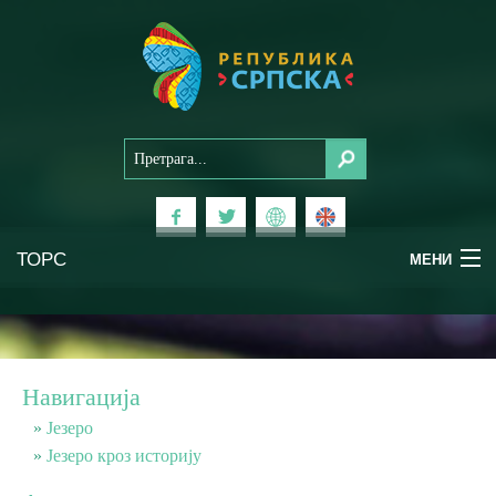
ТОРС
МЕНИ
Доживи Српску
Национални паркови
Навигација
Планински туризам
Језеро
Језеро кроз историју
Бањски туризам