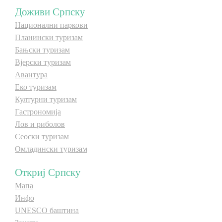
Доживи Српску
E-Brochure
Национални паркови
Планински туризам
Откриј Српску
Бањски туризам
Вјерски туризам
Авантура
Еко туризам
Културни туризам
Гастрономија
Лов и риболов
Сеоски туризам
Омладински туризам
Откриј Српску
Мапа
Инфо
UNESCO баштина