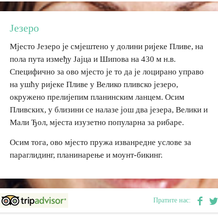
Дестинације
Језеро
Мјесто Језеро је смјештено у долини ријеке Пливе, на
Списак дестинација
пола пута између Јајца и Шипова на 430 м н.в.
Специфично за ово мјесто је то да је лоцирано управо
Мапа дестинација
на ушћу ријеке Пливе у Велико пливско језеро,
окружено прелијепим планинским ланцем. Осим
Манифестације
Пливских, у близини се налазе још два језера, Велики и
Мали Ђол, мјеста изузетно популарна за рибаре.
Смјештај
Осим тога, ово мјесто пружа изванредне услове за
Мултимедија
параглидинг, планинарење и моунт-бикинг.
Фото
Пратите нас:
Видео