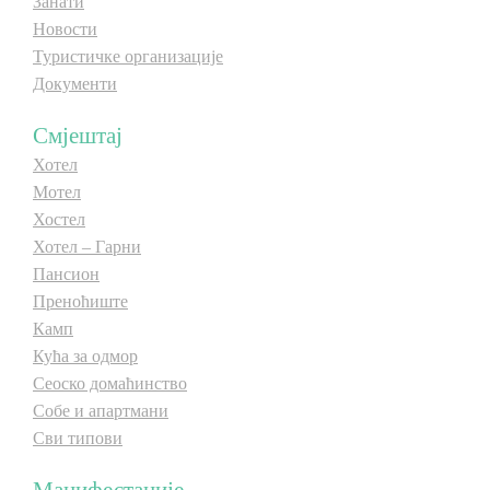
Занати
Новости
Туристичке организације
Документи
Смјештај
Хотел
Мотел
Хостел
Хотел – Гарни
Пансион
Преноћиште
Камп
Кућа за одмор
Сеоско домаћинство
Собе и апартмани
Сви типови
Манифестације