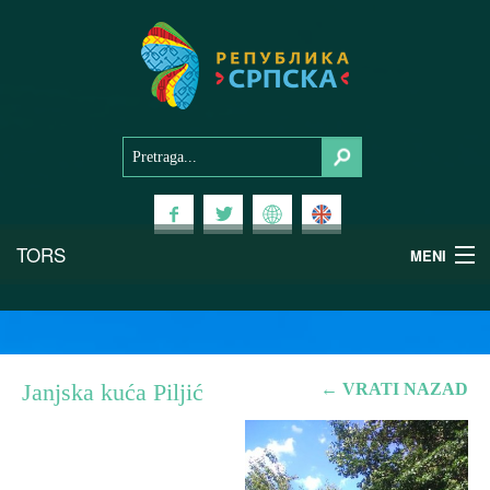
TORS
MENI
Doživi Srpsku
Nacionalni parkovi
Janjska kuća Piljić
← VRATI NAZAD
Planinski turizam
Banjski turizam