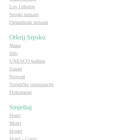
Lov i ribolov
Seoski turizam
Omladinski turizam
Otkrij Srpsku
Mapa
Info
UNESCO baština
Zanati
Novosti
Turističke organizacije
Dokumenti
Smještaj
Hotel
Motel
Hostel
Hotel – Garni