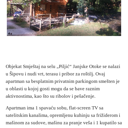
Destinacije
Spisak destinacija
Mapa destinacija
Manifestacije
Objekat Smještaj na selu „Piljić“ Janjske Otoke se nalazi
u Šipovu i nudi vrt, terasu i pribor za roštilj. Ovaj
Smještaj
apartman sa besplatnim privatnim parkingom smešten je
Multimedija
u oblasti u kojoj gosti mogu da se bave raznim
aktivnostima, kao što su ribolov i pešačenje.
Foto
Apartman ima 1 spavaću sobu, flat-screen TV sa
satelitskim kanalima, opremljenu kuhinju sa frižiderom i
Video
mašinom za sudove, mašinu za pranje veša i 1 kupatilo sa