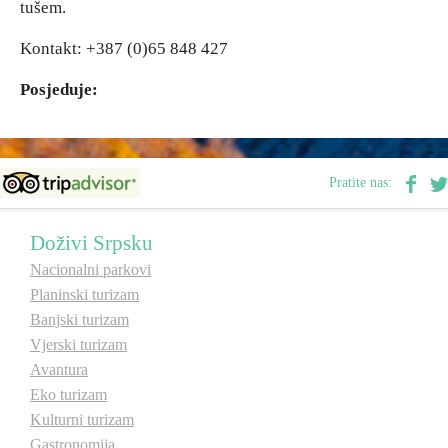
tušem.
E-Brochure
Kontakt: +387 (0)65 848 427
Otkrij Srpsku
Posjeduje:
Pratite nas:
Doživi Srpsku
Nacionalni parkovi
Planinski turizam
Banjski turizam
Vjerski turizam
Avantura
Eko turizam
Kulturni turizam
Gastronomija