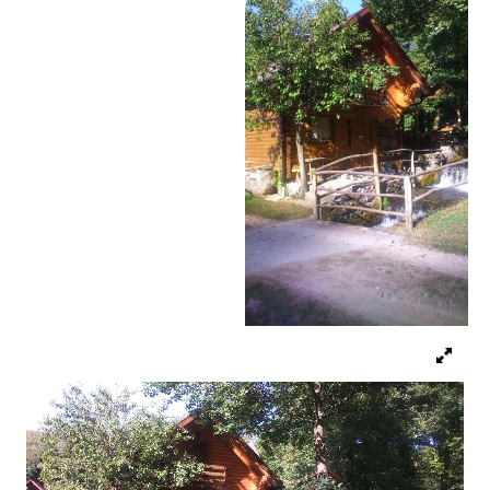
Vjerski turizam
Avantura
Eko turizam
Kulturni turizam
Gastronomija
Lov i ribolov
Seoski turizam
Omladinski turizam