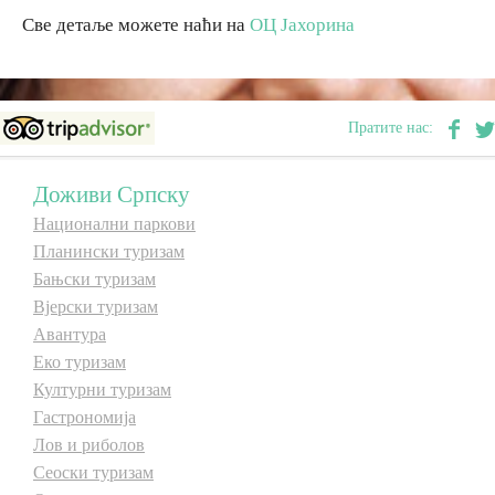
Све детаље можете наћи на
ОЦ Јахорина
Дестинације
Списак дестинација
Пратите нас:
Мапа дестинација
Доживи Српску
Национални паркови
Манифестације
Планински туризам
Бањски туризам
Смјештај
Вјерски туризам
Авантура
Мултимедија
Еко туризам
Културни туризам
Фото
Гастрономија
Лов и риболов
Видео
Сеоски туризам