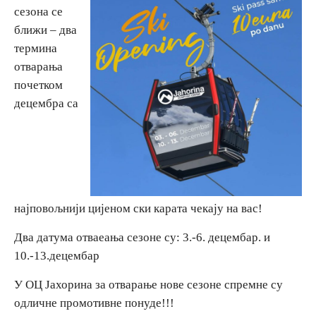
сезона се
ближи – два
Вјерски туризам
термина
отварања
Авантура
почетком
децембра са
Еко туризам
Културни туризам
Гастрономија
најповољнији цијеном ски карата чекају на вас!
Лов и риболов
Два датума отваеања сезоне су: 3.-6. децембар. и
10.-13.децембар
Сеоски туризам
У ОЦ Јахорина за отварање нове сезоне спремне су
одличне промотивне понуде!!!
Омладински туризам