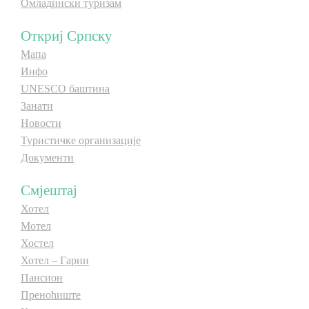
Омладински туризам
E-Brochure
Откриј Српску
Мапа
Откриј Српску
Инфо
UNESCO баштина
Занати
Новости
Туристичке организације
Документи
Смјештај
Хотел
Мотел
Хостел
Хотел – Гарни
Пансион
Преноћиште