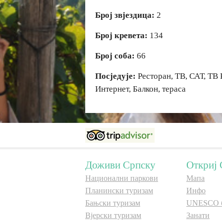
Број звјездица:
2
Број кревета:
134
Број соба:
66
Посједује:
Ресторан, ТВ, САТ, ТВ 
Интернет, Балкон, тераса
Доживи Српску
Откриј 
Национални паркови
Мапа
Планински туризам
Инфо
Бањски туризам
UNESCO 
Вјерски туризам
Занати