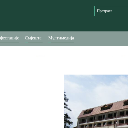
фестације
Смјештај
Мултимедија