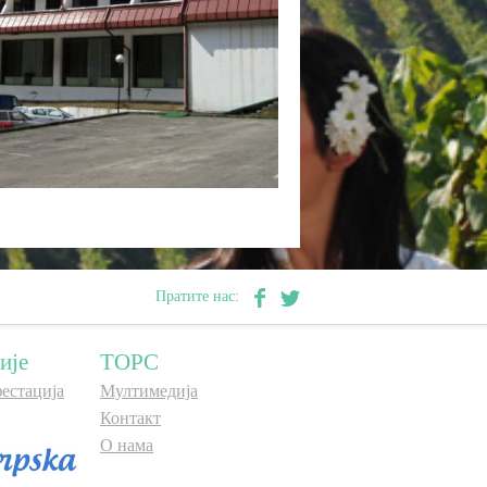
Пратите нас:
ије
ТОРС
естација
Мултимедија
Контакт
О нама