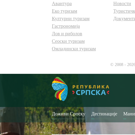
Авантура
Новости
Еко туризам
Туристичк
Културни туризам
Документ
Гастрономија
Лов и риболов
Сеоски туризам
Омладински туризам
© 2008 - 202
Доживи Српску
Дестинације
Мани