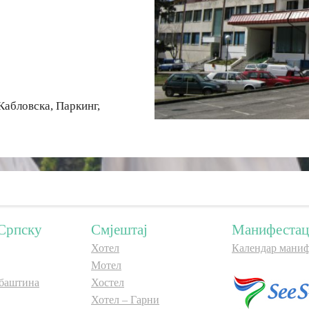
Кабловска, Паркинг,
Српску
Смјештај
Манифестац
Хотел
Календар маниф
Мотел
баштина
Хостел
Хотел – Гарни