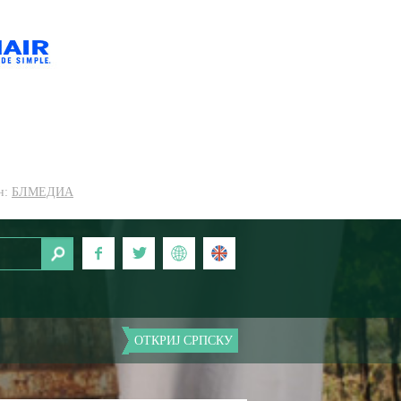
н:
БЛМЕДИА
ОТКРИЈ СРПСКУ