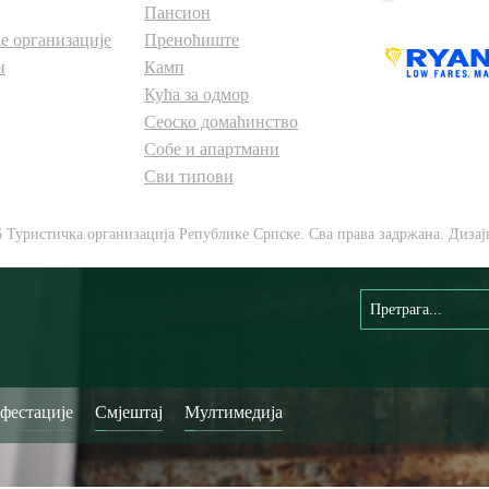
Пансион
е организације
Преноћиште
и
Камп
Кућа за одмор
Сеоско домаћинство
Собе и апартмани
Сви типови
6 Туристичка организација Републике Српске. Сва права задржана. Дизај
фестације
Смјештај
Мултимедија