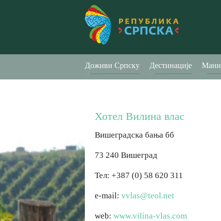
Доживи Српску
Дестинације
Мани
Хотел Вилина влас
Вишеградска бања бб
73 240 Вишеград
Тел: +387 (0) 58 620 311
e-mail:
vvlas@teol.net
web:
www.vilina-vlas.com