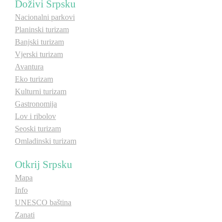
Doživi Srpsku
Nacionalni parkovi
Destinacije
Destinacije
Planinski turizam
Banjski turizam
Spisak destinacija
Spisak destinacija
Vjerski turizam
Avantura
Eko turizam
Mapa destinacija
Mapa destinacija
Kulturni turizam
Gastronomija
Manifestacije
Manifestacije
Lov i ribolov
Seoski turizam
Smještaj
Smještaj
Omladinski turizam
Multimedija
Multimedija
Otkrij Srpsku
Mapa
Foto
Foto
Info
UNESCO baština
Video
Video
Zanati