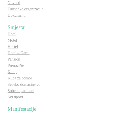
Novosti
E-Brochure
E-Brochure
Turističke organizacije
Dokumenti
Otkrij Srpsku
Otkrij Srpsku
Smještaj
Hotel
Motel
Hostel
Hotel – Garni
Pansion
Prenoćište
Kamp
Kuća za odmor
Seosko domaćinstvo
Sobe i apartmani
Svi tipovi
Manifestacije