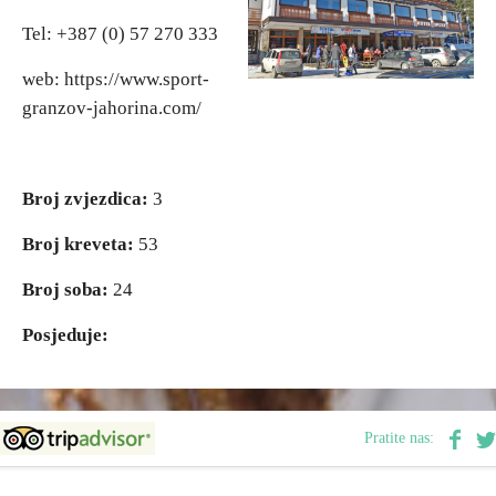
Tel: +387 (0) 57 270 333
Vjerski turizam
Vjerski turizam
web: https://www.sport-
granzov-jahorina.com/
Avantura
Avantura
Eko turizam
Eko turizam
Broj zvjezdica:
3
Kulturni turizam
Kulturni turizam
Broj kreveta:
53
Broj soba:
24
Gastronomija
Gastronomija
Posjeduje:
Lov i ribolov
Lov i ribolov
Seoski turizam
Seoski turizam
Pratite nas:
Omladinski turizam
Omladinski turizam