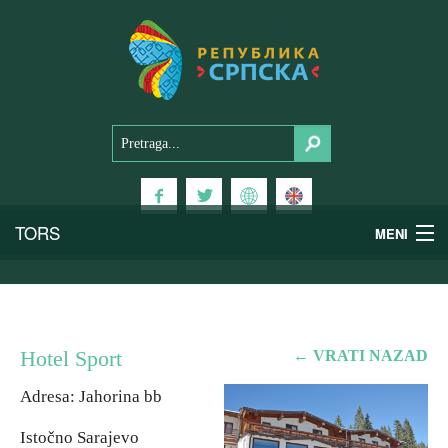
TORS
TORS
MENI
MENI
Doživi Srpsku
Doživi Srpsku
Nacionalni parkovi
Nacionalni parkovi
Hotel Sport
← VRATI NAZAD
Planinski turizam
Planinski turizam
Adresa: Jahorina bb
Istočno Sarajevo
Banjski turizam
Banjski turizam