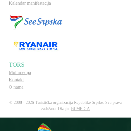
Kalendar manifestacija
TORS
Multimedija
Kontakt
O nama
© 2008 - 2026 Turistička organizacija Republike Srpske. Sva prava
zadržana. Dizajn:
BLMEDIA