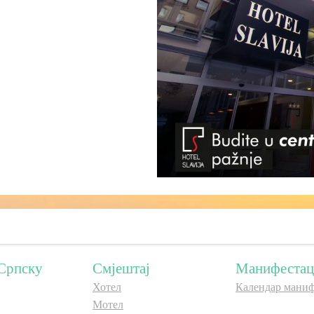
Српску
Смјештај
Манифестац
Хотел
Календар маниф
Мотел