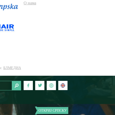
О нама
н:
БЛМЕДИА
ОТКРИЈ СРПСКУ