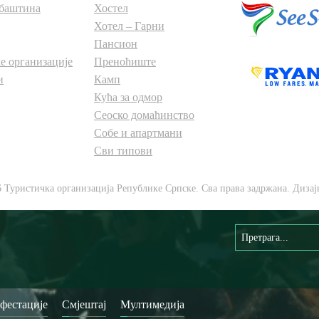
баштина
Хостел
Хотел – Гарни
Пансион
е организације
Преноћиште
и
Камп
Кућа за одмор
Сеоско домаћинство
Собе и апартмани
Сви типови
6 Туристичка организација Републике Српске. Сва права задржана. Дизај
фестације
Смјештај
Мултимедија