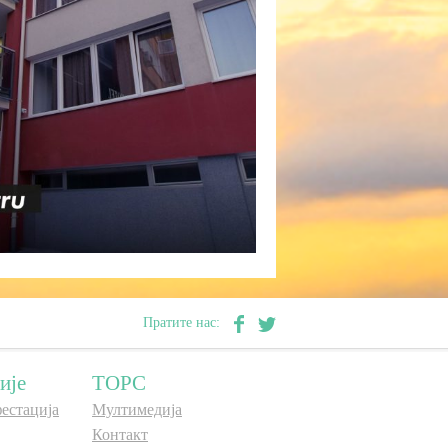
Пратите нас:
ије
ТОРС
естација
Мултимедија
Контакт