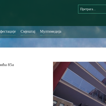
фестације
Смјештај
Мултимедија
вића 85а