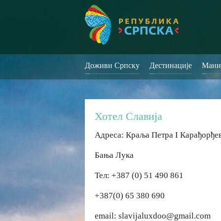
Доживи Српску
Дестинације
Мани
Хотел Славија
Адреса: Краља Петра I Карађорђе
Бања Лука
Тел: +387 (0) 51 490 861
+387(0) 65 380 690
email: slavijaluxdoo@gmail.com