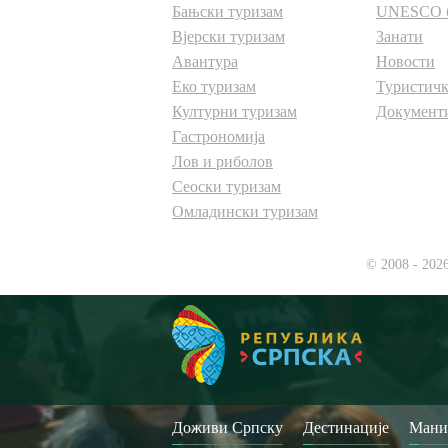
Бањски туризам
UNESCO 
Вјерски туризам
Занати
Авантура
Новости
Еко туризам
Туристичк
Културни туризам
Документ
Гастрономија
Лов и риболов
Сеоски туризам
Омладински туризам
© 2008 - 202
Доживи Српску
Дестинације
Мани