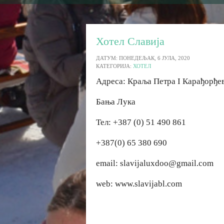
Хотел Славија
ДАТУМ: ПОНЕДЕЉАК, 6 ЈУЛА, 2020
КАТЕГОРИЈА:
ХОТЕЛ
Адреса: Краља Петра I Карађорђе
Бања Лука
Тел: +387 (0) 51 490 861
+387(0) 65 380 690
email: slavijaluxdoo@gmail.com
web: www.slavijabl.com