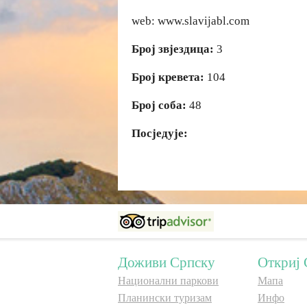
web: www.slavijabl.com
Број звјездица:
3
Број кревета:
104
Број соба:
48
Посједује:
Доживи Српску
Откриј 
Национални паркови
Мапа
Планински туризам
Инфо