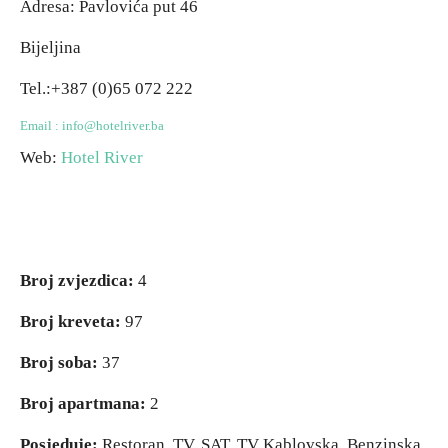
Adresa: Pavlovića put 46
Bijeljina
Destinacije
Destinacije
Tel.:+387 (0)65 072 222
Spisak destinacija
Spisak destinacija
Email :
info@hotelriver.ba
Web:
Hotel River
Mapa destinacija
Mapa destinacija
Manifestacije
Manifestacije
Smještaj
Smještaj
Broj zvjezdica:
4
Multimedija
Multimedija
Broj kreveta:
97
Broj soba:
37
Foto
Foto
Broj apartmana:
2
Video
Video
Posjeduje:
Restoran, TV, SAT, TV Kablovska, Benzinska