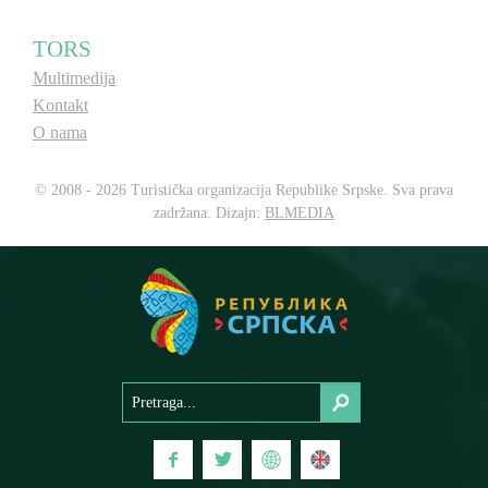
TORS
Multimedija
Kontakt
O nama
© 2008 - 2026 Turistička organizacija Republike Srpske. Sva prava
zadržana. Dizajn:
BLMEDIA