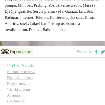
pumpa, Mini bar, Parking, Posluživanje u sobi, Masaža,
E-Brochure
E-Brochure
Dječije igralište, Servis pranja veša, Garaža, Lift, Sef,
Računar, Internet, Telefon, Konferencijska sala, Klima,
Otkrij Srpsku
Otkrij Srpsku
Aperitiv, snek, koktel bar, Pristup osobama sa
invaliditetom, Đakuzi, Balkon, terasa
Pratite nas:
Doživi Srpsku
Nacionalni parkovi
Planinski turizam
Banjski turizam
Vjerski turizam
Avantura
Eko turizam