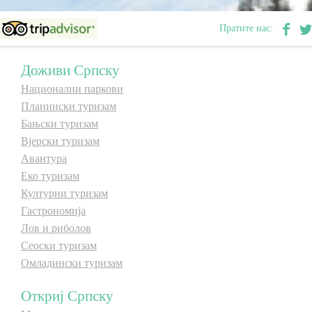
Пратите нас:
Дестинације
Дестинације
Доживи Српску
Списак дестинација
Списак дестинација
Национални паркови
Планински туризам
Мапа дестинација
Мапа дестинација
Бањски туризам
Вјерски туризам
Манифестације
Манифестације
Авантура
Еко туризам
Смјештај
Смјештај
Културни туризам
Гастрономија
Мултимедија
Мултимедија
Лов и риболов
Сеоски туризам
Фото
Фото
Омладински туризам
Видео
Видео
Откриј Српску