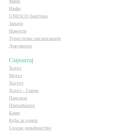
Мапа
E-Brochure
E-Brochure
Инфо
UNESCO баштина
Занати
Откриј Српску
Откриј Српску
Новости
Туристичке организације
Документи
Смјештај
Хотел
Мотел
Хостел
Хотел – Гарни
Пансион
Преноћиште
Камп
Кућа за одмор
Сеоско домаћинство