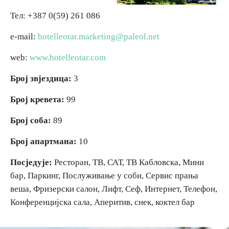
Тел: +387 0(59) 261 086
Вјерски туризам
Вјерски туризам
e-mail:
hotelleotar.marketing@paleol.net
Авантура
Авантура
web:
www.hotelleotar.com
Број звјездица:
3
Еко туризам
Еко туризам
Број кревета:
99
Културни туризам
Културни туризам
Број соба:
89
Гастрономија
Гастрономија
Број апартмана:
10
Посједује:
Ресторан, ТВ, САТ, ТВ Кабловска, Мини
Лов и риболов
Лов и риболов
бар, Паркинг, Послуживање у соби, Сервис прања
веша, Фризерски салон, Лифт, Сеф, Интернет, Телефон,
Сеоски туризам
Сеоски туризам
Конференцијска сала, Аперитив, снек, коктел бар
Омладински туризам
Омладински туризам