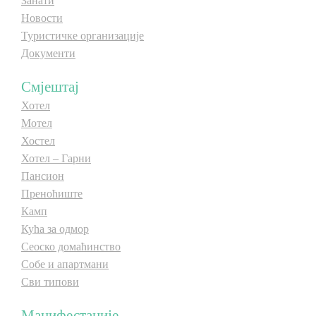
Занати
Новости
E-Brochure
E-Brochure
Туристичке организације
Документи
Откриј Српску
Откриј Српску
Смјештај
Хотел
Мотел
Хостел
Хотел – Гарни
Пансион
Преноћиште
Камп
Кућа за одмор
Сеоско домаћинство
Собе и апартмани
Сви типови
Манифестације