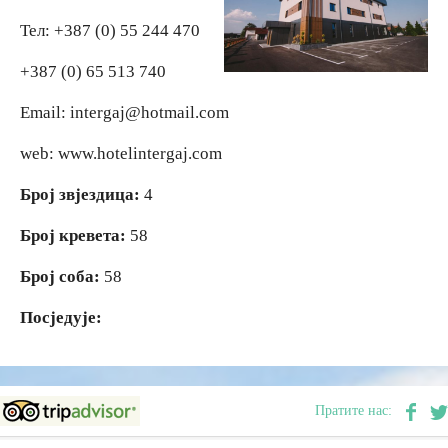
Тел: +387 (0) 55 244 470
Вјерски туризам
Вјерски туризам
+387 (0) 65 513 740
Авантура
Авантура
Email: intergaj@hotmail.com
web: www.hotelintergaj.com
Еко туризам
Еко туризам
Број звјездица:
4
Културни туризам
Културни туризам
Број кревета:
58
Гастрономија
Гастрономија
Број соба:
58
Посједује:
Лов и риболов
Лов и риболов
Сеоски туризам
Сеоски туризам
Пратите нас:
Омладински туризам
Омладински туризам