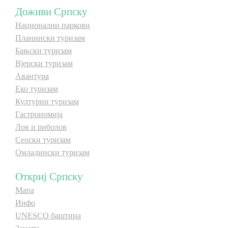
Доживи Српску
Национални паркови
Дестинације
Дестинације
Планински туризам
Бањски туризам
Списак дестинација
Списак дестинација
Вјерски туризам
Авантура
Мапа дестинација
Мапа дестинација
Еко туризам
Културни туризам
Манифестације
Манифестације
Гастрономија
Лов и риболов
Смјештај
Смјештај
Сеоски туризам
Омладински туризам
Мултимедија
Мултимедија
Откриј Српску
Фото
Фото
Мапа
Инфо
Видео
Видео
UNESCO баштина