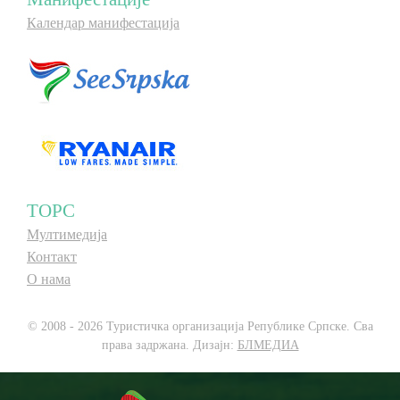
Календар манифестација
ТОРС
Мултимедија
Контакт
О нама
© 2008 - 2026 Туристичка организација Републике Српске. Сва
права задржана. Дизајн:
БЛМЕДИА