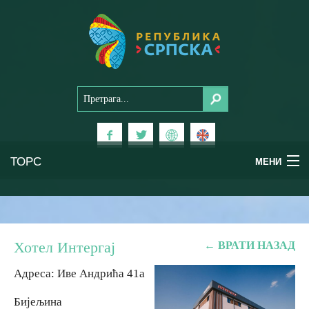
ТОРС
ТОРС
МЕНИ
МЕНИ
Доживи Српску
Доживи Српску
Национални паркови
Национални паркови
Хотел Интергај
← ВРАТИ НАЗАД
Планински туризам
Планински туризам
Адреса: Иве Андрића 41а
Бијељина
Бањски туризам
Бањски туризам