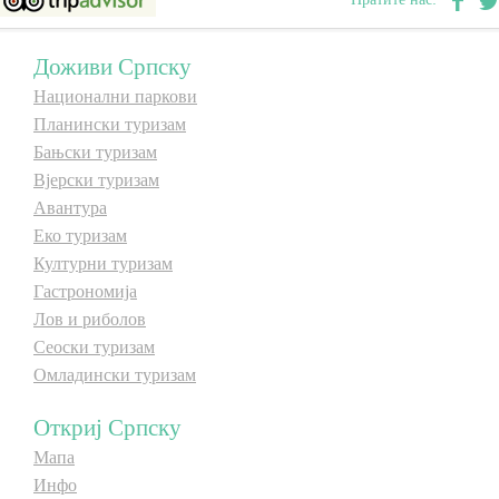
Дестинације
Доживи Српску
Национални паркови
Списак дестинација
Планински туризам
Бањски туризам
Вјерски туризам
Мапа дестинација
Авантура
Еко туризам
Манифестације
Културни туризам
Гастрономија
Смјештај
Лов и риболов
Мултимедија
Сеоски туризам
Омладински туризам
Фото
Откриј Српску
Мапа
Видео
Инфо