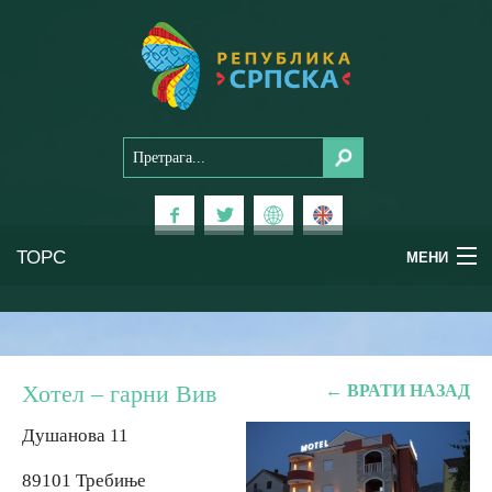
ТОРС
МЕНИ
Доживи Српску
Национални паркови
Хотел – гарни Вив
← ВРАТИ НАЗАД
Планински туризам
Душанова 11
89101 Требиње
Бањски туризам