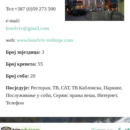
Тел:+387 (0)59 273 500
Вјерски туризам
e-mail:
hotelviv@gmail.com
Авантура
web:
www.hotelviv-trebinje.com
Еко туризам
Број звјездица:
3
Културни туризам
Број кревета:
55
Број соба:
20
Гастрономија
Посједује:
Ресторан, ТВ, САТ, ТВ Кабловска, Паркинг,
Послуживање у соби, Сервис прања веша, Интернет,
Лов и риболов
Телефон
Сеоски туризам
Омладински туризам
Пратите нас: