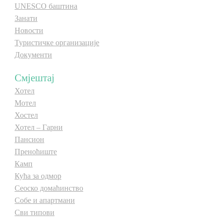
UNESCO баштина
E-Brochure
Занати
Новости
Откриј Српску
Туристичке организације
Документи
Смјештај
Хотел
Мотел
Хостел
Хотел – Гарни
Пансион
Преноћиште
Камп
Кућа за одмор
Сеоско домаћинство
Собе и апартмани
Сви типови