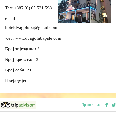
Тел: +387 (0) 65 531 598
Вјерски туризам
Вјерски туризам
email:
hoteldvagoluba@gmail.com
Авантура
Авантура
web: www.dvagolubapale.com
Еко туризам
Еко туризам
Број звјездица:
3
Културни туризам
Културни туризам
Број кревета:
43
Број соба:
21
Гастрономија
Гастрономија
Посједује:
Лов и риболов
Лов и риболов
Сеоски туризам
Сеоски туризам
Пратите нас:
Омладински туризам
Омладински туризам