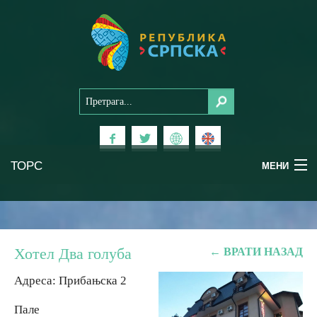
ТОРС
ТОРС
МЕНИ
МЕНИ
Доживи Српску
Доживи Српску
Национални паркови
Национални паркови
Хотел Два голуба
← ВРАТИ НАЗАД
Планински туризам
Планински туризам
Адреса: Прибањска 2
Пале
Бањски туризам
Бањски туризам