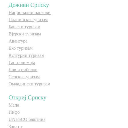
Доживи Српску
Национални паркови
Дестинације
Дестинације
Планински туризам
Бањски туризам
Списак дестинација
Списак дестинација
Вјерски туризам
Авантура
Мапа дестинација
Мапа дестинација
Еко туризам
Културни туризам
Гастрономија
Манифестације
Манифестације
Лов и риболов
Смјештај
Смјештај
Сеоски туризам
Омладински туризам
Мултимедија
Мултимедија
Откриј Српску
Фото
Фото
Мапа
Инфо
UNESCO баштина
Видео
Видео
Занати