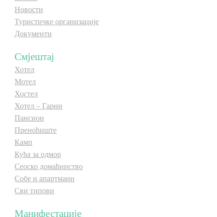
Новости
E-Brochure
E-Brochure
Туристичке организације
Документи
Откриј Српску
Откриј Српску
Смјештај
Хотел
Мотел
Хостел
Хотел – Гарни
Пансион
Преноћиште
Камп
Кућа за одмор
Сеоско домаћинство
Собе и апартмани
Сви типови
Манифестације