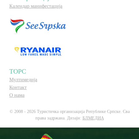
Календар манифестација
ТОРС
Мултимедија
Контакт
О нама
© 2008 - 2026 Туристичка организација Републике Српске. Сва
права задржана. Дизајн:
БЛМЕДИА