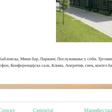
Кабловска, Мини бар, Паркинг, Послуживање у соби, Тргови
ефон, Конференцијска сала, Клима, Аперитив, снек, коктел б
Српску
Смјештај
Манифестац