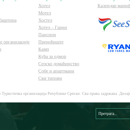
Хотел
Календар маниф
Мотел
баштина
Хостел
Хотел – Гарни
Пансион
е организације
Преноћиште
и
Камп
Кућа за одмор
Сеоско домаћинство
Собе и апартмани
Сви типови
6 Туристичка организација Републике Српске. Сва права задржана. Дизај