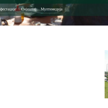
фестације
Смјештај
Мултимедија