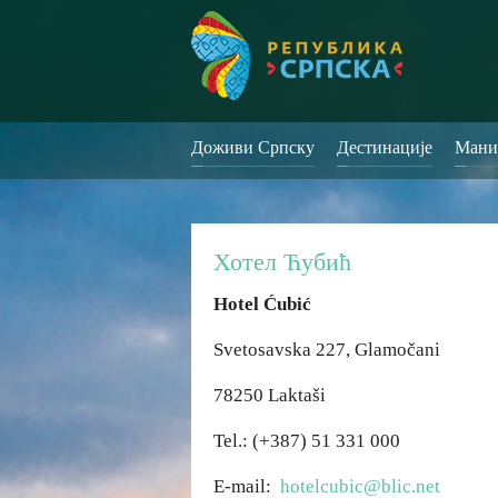
Доживи Српску
Дестинације
Мани
Хотел Ћубић
Hotel Ćubić
Svetosavska 227, Glamočani
78250 Laktaši
Tel.: (+387) 51 331 000
E-mail:
hotelcubic@blic.net