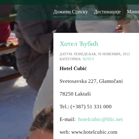
Доживи Српску
Дестинације
Мани
Хотел Ћубић
ДАТУМ: ПОНЕДЕЉАК, 30 НОВЕМБРА, 2015
КАТЕГОРИЈА:
ХОТЕЛ
Hotel Ćubić
Svetosavska 227, Glamočani
78250 Laktaši
Tel.: (+387) 51 331 000
E-mail:
hotelcubic@blic.net
web: www.hotelcubic.com