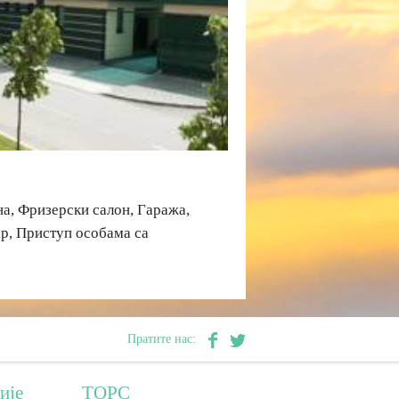
на, Фризерски салон, Гаража,
ар, Приступ особама са
Пратите нас:
ије
ТОРС