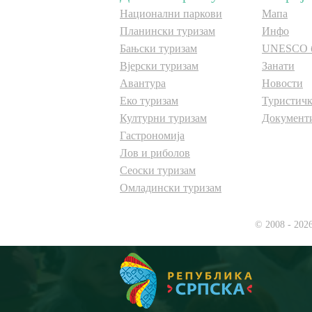
Национални паркови
Мапа
Планински туризам
Инфо
Бањски туризам
UNESCO 
Вјерски туризам
Занати
Авантура
Новости
Еко туризам
Туристичк
Културни туризам
Документ
Гастрономија
Лов и риболов
Сеоски туризам
Омладински туризам
© 2008 - 202