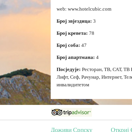
web: www.hotelcubic.com
Број звјездица:
3
Број кревета:
78
Број соба:
47
Број апартмана:
4
Посједује:
Ресторан, ТВ, САТ, ТВ 
Лифт, Сеф, Рачунар, Интернет, Тел
инвалидитетом
Доживи Српску
Откриј 