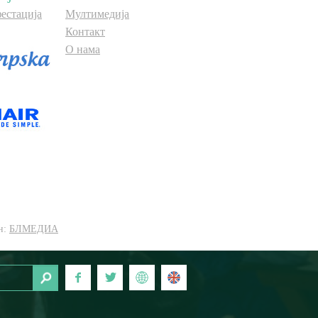
естација
Мултимедија
Контакт
О нама
н:
БЛМЕДИА