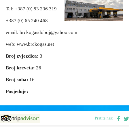
Tel: +387 (0) 53 236 319
Vjerski turizam
Vjerski turizam
+387 (0) 65 240 468
Avantura
Avantura
email: brckogasdoboj@yahoo.com
web: www.brckogas.net
Eko turizam
Eko turizam
Broj zvjezdica:
3
Kulturni turizam
Kulturni turizam
Broj kreveta:
26
Gastronomija
Gastronomija
Broj soba:
16
Posjeduje:
Lov i ribolov
Lov i ribolov
Seoski turizam
Seoski turizam
Pratite nas:
Omladinski turizam
Omladinski turizam