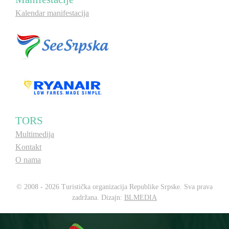
Kalendar manifestacija
TORS
Multimedija
Kontakt
O nama
© 2008 - 2026 Turistička organizacija Republike Srpske. Sva prava
zadržana. Dizajn:
BLMEDIA