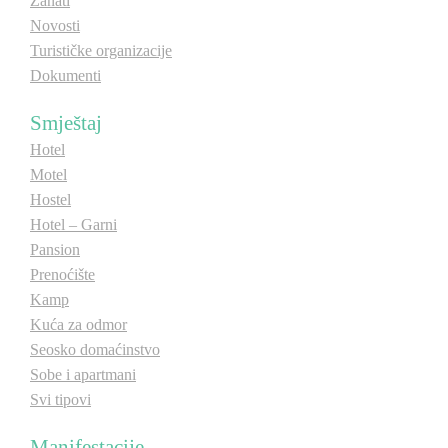
Zanati
Novosti
E-Brochure
E-Brochure
Turističke organizacije
Dokumenti
Otkrij Srpsku
Otkrij Srpsku
Smještaj
Hotel
Motel
Hostel
Hotel – Garni
Pansion
Prenoćište
Kamp
Kuća za odmor
Seosko domaćinstvo
Sobe i apartmani
Svi tipovi
Manifestacije