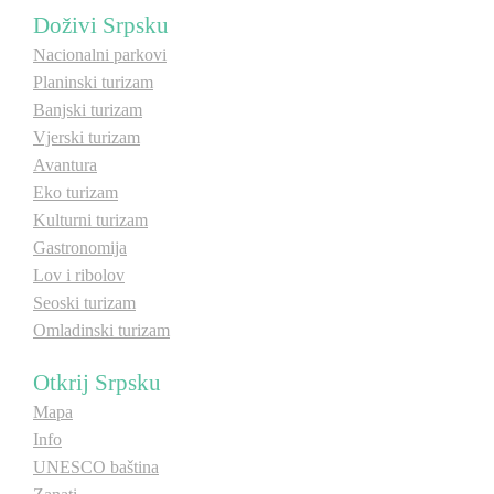
Doživi Srpsku
Nacionalni parkovi
Destinacije
Destinacije
Planinski turizam
Banjski turizam
Spisak destinacija
Spisak destinacija
Vjerski turizam
Avantura
Mapa destinacija
Mapa destinacija
Eko turizam
Kulturni turizam
Manifestacije
Manifestacije
Gastronomija
Lov i ribolov
Smještaj
Smještaj
Seoski turizam
Omladinski turizam
Multimedija
Multimedija
Otkrij Srpsku
Foto
Foto
Mapa
Info
Video
Video
UNESCO baština