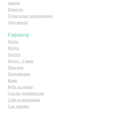
Занати
E-Brochure
E-Brochure
Новости
Туристичке организације
Откриј Српску
Откриј Српску
Документи
Смјештај
Хотел
Мотел
Хостел
Хотел – Гарни
Пансион
Преноћиште
Камп
Кућа за одмор
Сеоско домаћинство
Собе и апартмани
Сви типови