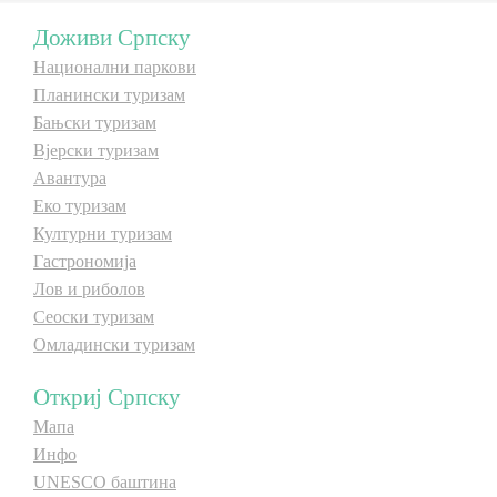
Доживи Српску
Дестинације
Дестинације
Национални паркови
Планински туризам
Списак дестинација
Списак дестинација
Бањски туризам
Вјерски туризам
Авантура
Мапа дестинација
Мапа дестинација
Еко туризам
Културни туризам
Манифестације
Манифестације
Гастрономија
Лов и риболов
Смјештај
Смјештај
Сеоски туризам
Мултимедија
Мултимедија
Омладински туризам
Откриј Српску
Фото
Фото
Мапа
Инфо
Видео
Видео
UNESCO баштина