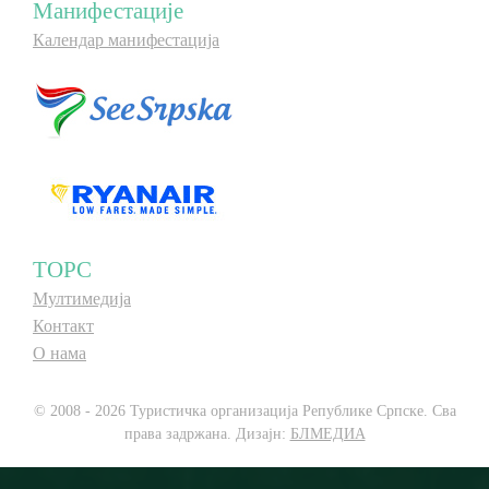
Манифестације
Календар манифестација
ТОРС
Мултимедија
Контакт
О нама
© 2008 - 2026 Туристичка организација Републике Српске. Сва
права задржана. Дизајн:
БЛМЕДИА