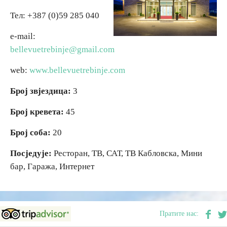
Тел: +387 (0)59 285 040
Вјерски туризам
Вјерски туризам
e-mail:
bellevuetrebinje@gmail.com
Авантура
Авантура
web:
www.bellevuetrebinje.com
Еко туризам
Еко туризам
Број звјездица:
3
Културни туризам
Културни туризам
Број кревета:
45
Број соба:
20
Гастрономија
Гастрономија
Посједује:
Ресторан, ТВ, САТ, ТВ Кабловска, Мини
бар, Гаража, Интернет
Лов и риболов
Лов и риболов
Сеоски туризам
Сеоски туризам
Пратите нас:
Омладински туризам
Омладински туризам