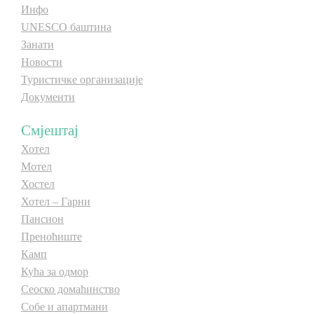
Инфо
E-Brochure
E-Brochure
UNESCO баштина
Занати
Откриј Српску
Откриј Српску
Новости
Туристичке организације
Документи
Смјештај
Хотел
Мотел
Хостел
Хотел – Гарни
Пансион
Преноћиште
Камп
Кућа за одмор
Сеоско домаћинство
Собе и апартмани