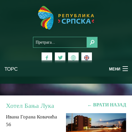
ТОРС
ТОРС
МЕНИ
МЕНИ
Доживи Српску
Доживи Српску
Национални паркови
Национални паркови
Хотел Бања Лука
← ВРАТИ НАЗАД
Планински туризам
Планински туризам
Ивана Горана Ковачића
56
Бањски туризам
Бањски туризам