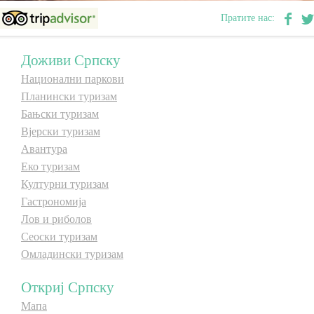
Пратите нас:
Дестинације
Дестинације
Доживи Српску
Списак дестинација
Списак дестинација
Национални паркови
Планински туризам
Мапа дестинација
Мапа дестинација
Бањски туризам
Вјерски туризам
Авантура
Манифестације
Манифестације
Еко туризам
Културни туризам
Смјештај
Смјештај
Гастрономија
Мултимедија
Мултимедија
Лов и риболов
Сеоски туризам
Фото
Фото
Омладински туризам
Откриј Српску
Видео
Видео
Мапа