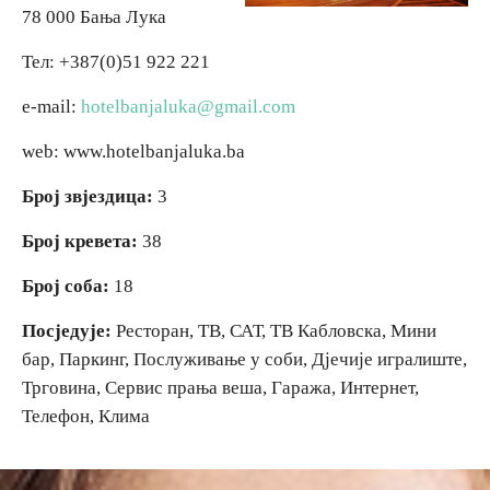
78 000 Бања Лука
Вјерски туризам
Вјерски туризам
Тел: +387(0)51 922 221
e-mail:
hotelbanjaluka@gmail.com
Авантура
Авантура
web: www.hotelbanjaluka.ba
Еко туризам
Еко туризам
Број звјездица:
3
Културни туризам
Културни туризам
Број кревета:
38
Број соба:
18
Гастрономија
Гастрономија
Посједује:
Ресторан, ТВ, САТ, ТВ Кабловска, Мини
бар, Паркинг, Послуживање у соби, Дјечије игралиште,
Лов и риболов
Лов и риболов
Трговина, Сервис прања веша, Гаража, Интернет,
Телефон, Клима
Сеоски туризам
Сеоски туризам
Омладински туризам
Омладински туризам