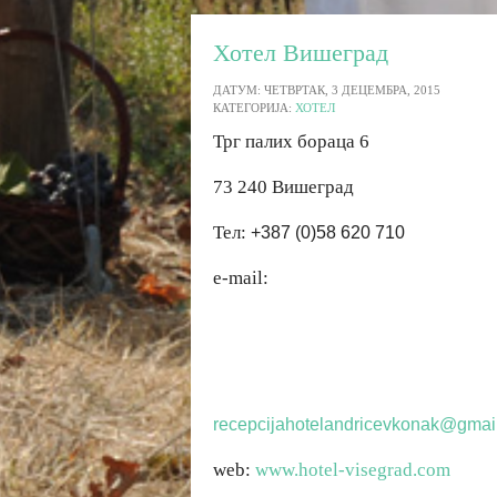
Хотел Вишеград
ДАТУМ: ЧЕТВРТАК, 3 ДЕЦЕМБРА, 2015
КАТЕГОРИЈА:
ХОТЕЛ
Трг палих бораца 6
73 240 Вишеград
Тел:
+387 (0)58 620 710
e-mail:
recepcijahotelandricevkonak@gmai
web:
www.hotel-visegrad.com