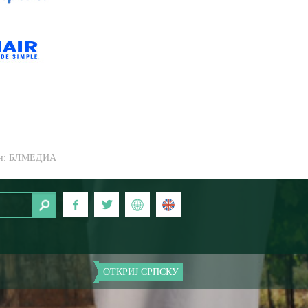
н:
БЛМЕДИА
ОТКРИЈ СРПСКУ