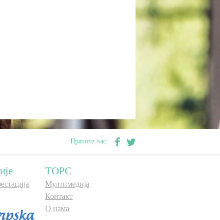
Пратите нас:
ије
ТОРС
естација
Мултимедија
Контакт
О нама