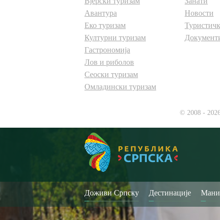
Вјерски туризам
Занати
Авантура
Новости
Еко туризам
Туристичк
Културни туризам
Документ
Гастрономија
Лов и риболов
Сеоски туризам
Омладински туризам
© 2008 - 202
Доживи Српску
Дестинације
Мани