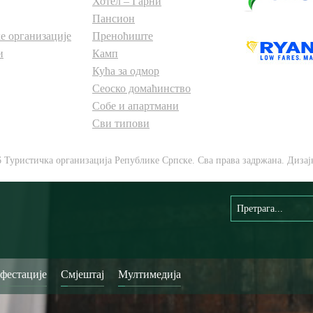
Хотел – Гарни
Пансион
е организације
Преноћиште
и
Камп
Кућа за одмор
Сеоско домаћинство
Собе и апартмани
Сви типови
6 Туристичка организација Републике Српске. Сва права задржана. Дизај
фестације
Смјештај
Мултимедија