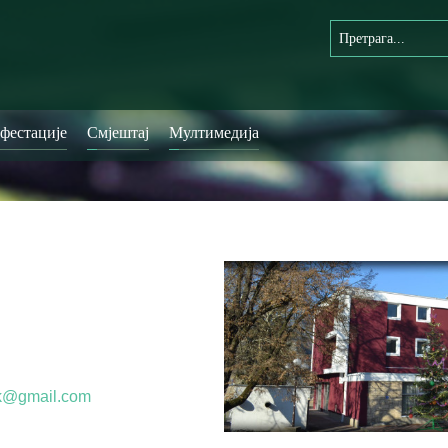
фестације
Смјештај
Мултимедија
ak@gmail.com