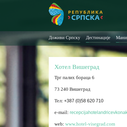
Доживи Српску
Дестинације
Мани
Хотел Вишеград
Трг палих бораца 6
73 240 Вишеград
Тел:
+387 (0)58 620 710
e-mail:
recepcijahotelandricevkon
web:
www.hotel-visegrad.com