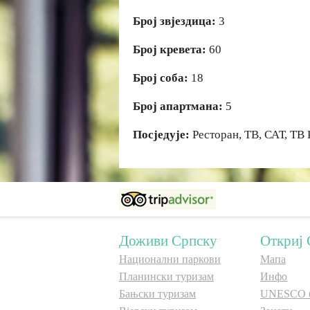
Број звјездица:
3
Број кревета:
60
Број соба:
18
Број апартмана:
5
Посједује:
Ресторан, ТВ, САТ, ТВ 
Доживи Српску
Откриј 
Национални паркови
Мапа
Планински туризам
Инфо
Бањски туризам
UNESCO 