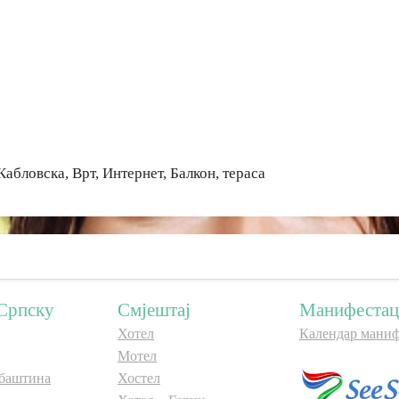
Кабловска, Врт, Интернет, Балкон, тераса
Српску
Смјештај
Манифестац
Хотел
Календар маниф
Мотел
баштина
Хостел