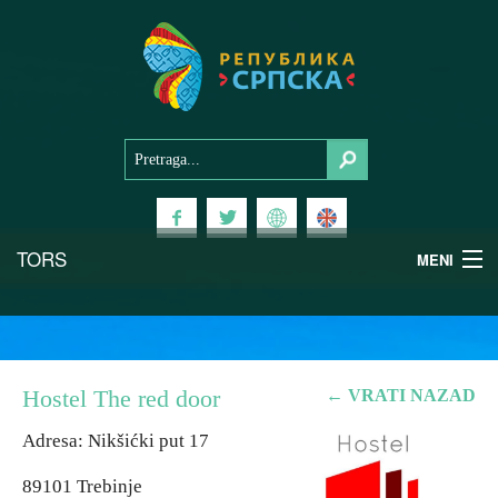
TORS
MENI
Doživi Srpsku
Nacionalni parkovi
Hostel The red door
← VRATI NAZAD
Planinski turizam
Adresa: Nikšićki put 17
89101 Trebinje
Banjski turizam