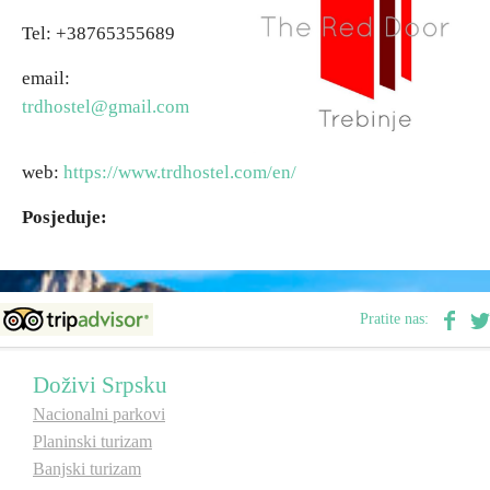
Tel: +38765355689
Vjerski turizam
email:
trdhostel@gmail.com
Avantura
web:
https://www.trdhostel.com/en/
Eko turizam
Posjeduje:
Kulturni turizam
Gastronomija
Pratite nas:
Lov i ribolov
Doživi Srpsku
Nacionalni parkovi
Seoski turizam
Planinski turizam
Banjski turizam
Omladinski turizam