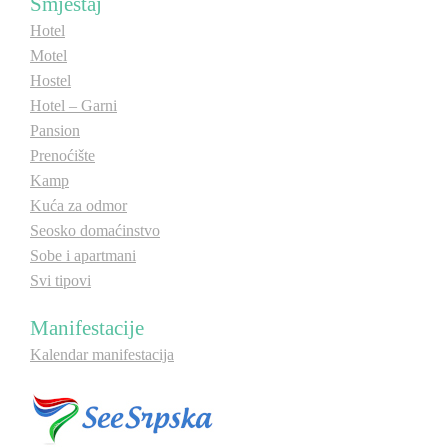
Smještaj
E-Brochure
Hotel
Motel
Hostel
Otkrij Srpsku
Hotel – Garni
Pansion
Prenoćište
Kamp
Kuća za odmor
Seosko domaćinstvo
Sobe i apartmani
Svi tipovi
Manifestacije
Kalendar manifestacija