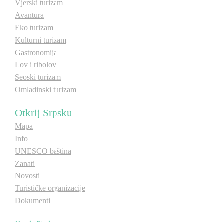
Vjerski turizam
Avantura
Destinacije
Eko turizam
Kulturni turizam
Gastronomija
Spisak destinacija
Lov i ribolov
Seoski turizam
Mapa destinacija
Omladinski turizam
Manifestacije
Otkrij Srpsku
Mapa
Smještaj
Info
UNESCO baština
Multimedija
Zanati
Novosti
Foto
Turističke organizacije
Dokumenti
Video