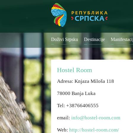
Doživi Srpsku
Destinacije
Manifestaci
Hostel Room
Adresa: Knjaza Miloša 118
78000 Banja Luka
Tel: +38766406555
email:
info@hostel-room.com
Web:
http://hostel-room.com/