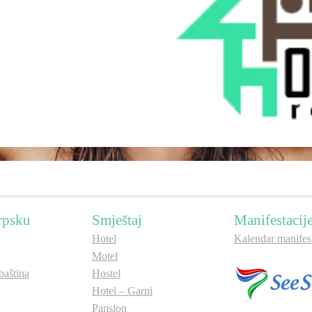
rpsku
Smještaj
Manifestacij
Hotel
Kalendar manifest
Motel
aština
Hostel
Hotel – Garni
Pansion