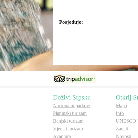
Posjeduje:
Doživi Srpsku
Otkrij S
Nacionalni parkovi
Mapa
Planinski turizam
Info
Banjski turizam
UNESCO b
Vjerski turizam
Zanati
Avantura
Novosti