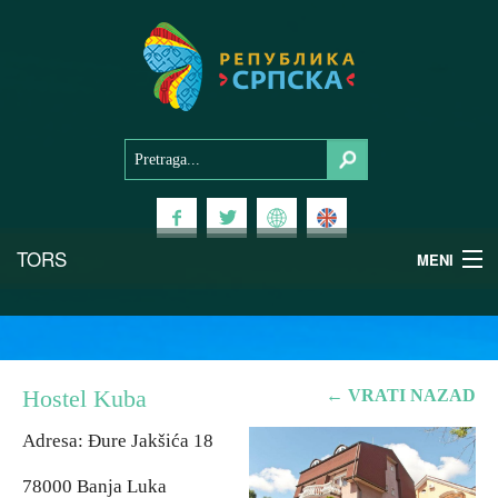
TORS
MENI
Doživi Srpsku
Nacionalni parkovi
Hostel Kuba
← VRATI NAZAD
Planinski turizam
Adresa: Đure Jakšića 18
78000 Banja Luka
Banjski turizam