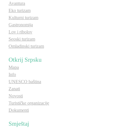
Avantura
Eko turizam
Destinacije
Kulturni turizam
Gastronomija
Spisak destinacija
Lov i ribolov
Seoski turizam
Omladinski turizam
Mapa destinacija
Otkrij Srpsku
Manifestacije
Mapa
Info
Smještaj
UNESCO baština
Multimedija
Zanati
Novosti
Turističke organizacije
Foto
Dokumenti
Video
Smještaj