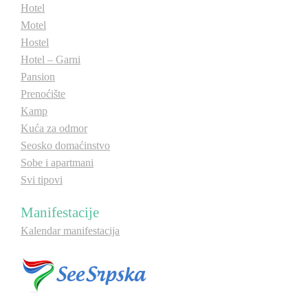
Hotel
E-Brochure
Motel
Hostel
Otkrij Srpsku
Hotel – Garni
Pansion
Prenoćište
Kamp
Kuća za odmor
Seosko domaćinstvo
Sobe i apartmani
Svi tipovi
Manifestacije
Kalendar manifestacija