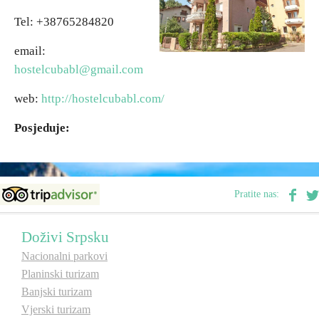
Tel: +38765284820
Vjerski turizam
email:
hostelcubabl@gmail.com
Avantura
web:
http://hostelcubabl.com/
Eko turizam
Posjeduje:
Kulturni turizam
Pratite nas:
Gastronomija
Doživi Srpsku
Lov i ribolov
Nacionalni parkovi
Planinski turizam
Seoski turizam
Banjski turizam
Vjerski turizam
Omladinski turizam