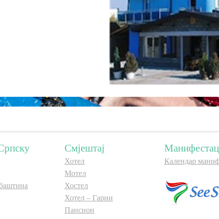
Српску
Смјештај
Манифестац
Хотел
Календар маниф
Мотел
баштина
Хостел
Хотел – Гарни
Пансион