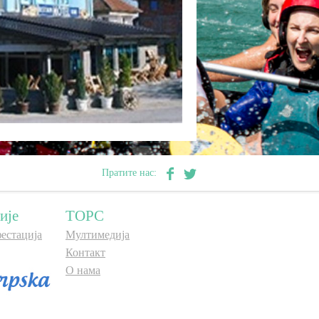
Пратите нас:
ије
ТОРС
естација
Мултимедија
Контакт
О нама