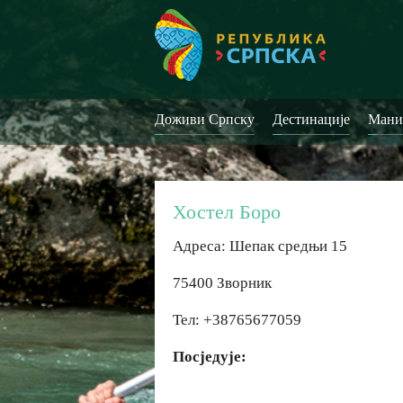
Доживи Српску
Дестинације
Мани
Хостел Боро
Адреса: Шепак средњи 15
75400 Зворник
Тел: +38765677059
Посједује: