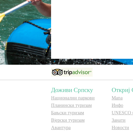
Доживи Српску
Откриј 
Национални паркови
Мапа
Планински туризам
Инфо
Бањски туризам
UNESCO 
Вјерски туризам
Занати
Авантура
Новости