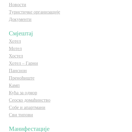
Новости
E-Brochure
Туристичке организације
Документи
Откриј Српску
Смјештај
Хотел
Мотел
Хостел
Хотел – Гарни
Пансион
Преноћиште
Камп
Кућа за одмор
Сеоско домаћинство
Собе и апартмани
Сви типови
Манифестације