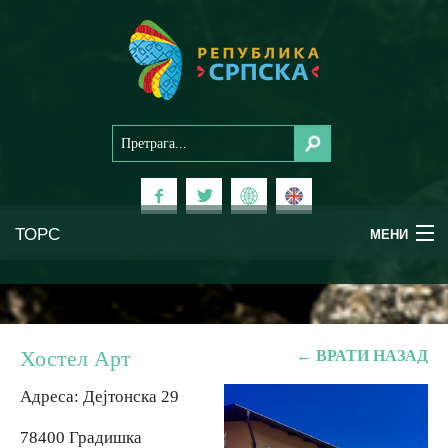
ТОРС
МЕНИ
Доживи Српску
Национални паркови
Хостел Арт
← ВРАТИ НАЗАД
Планински туризам
Адреса: Дејтонска 29
78400 Градишка
Бањски туризам