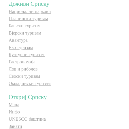
Доживи Српску
Национални паркови
Дестинације
Планински туризам
Бањски туризам
Списак дестинација
Вјерски туризам
Авантура
Мапа дестинација
Еко туризам
Културни туризам
Гастрономија
Манифестације
Лов и риболов
Смјештај
Сеоски туризам
Омладински туризам
Мултимедија
Откриј Српску
Фото
Мапа
Инфо
UNESCO баштина
Видео
Занати