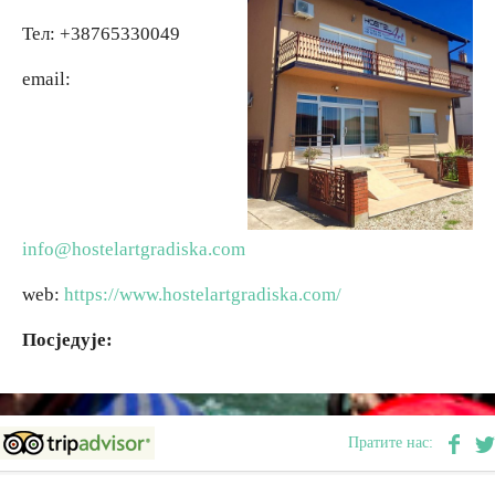
Teл: +38765330049
Вјерски туризам
email:
Авантура
Еко туризам
Културни туризам
info@hostelartgradiska.com
web:
https://www.hostelartgradiska.com/
Гастрономија
Посједује:
Лов и риболов
Сеоски туризам
Пратите нас:
Омладински туризам