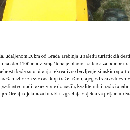
bla, udaljenom 20km od Grada Trebinja u zaleđu turističkih des
i na oko 1100 m.n.v. smještena je planinska kuća za odmor i r
nosti kada su u pitanju rekreativno bavljenje zimskim sportov
savršen izbor za sve one koji traže tišinu,bijeg od svakodnevni
gazdinstvo nudi razne vrste domaćih, kvalitetnih i tradicional
 proširenju djelatnosti u vidu izgradnje objekta za prijem turi