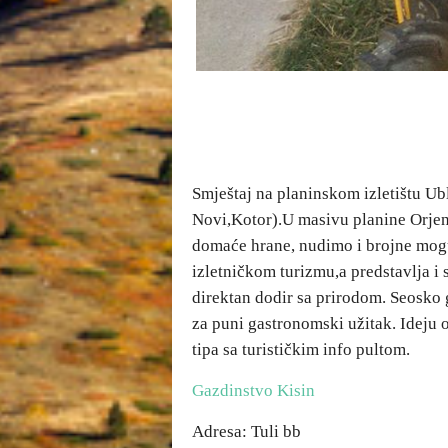
Smještaj na planinskom izletištu U
Novi,Kotor).U masivu planine Orjen 
domaće hrane, nudimo i brojne moguć
izletničkom turizmu,a predstavlja i 
direktan dodir sa prirodom. Seosko 
za puni gastronomski užitak. Ideju o
tipa sa turističkim info pultom.
Gazdinstvo Kisin
Adresa: Tuli bb