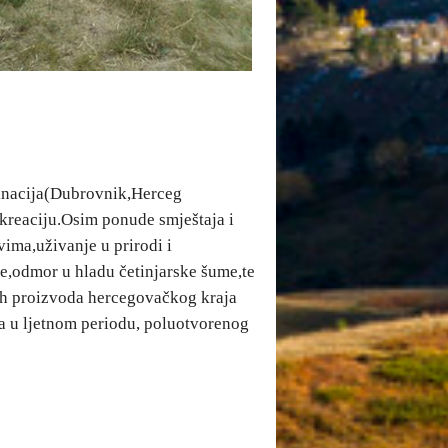
tinacija(Dubrovnik,Herceg
ekreaciju.Osim ponude smještaja i
ima,uživanje u prirodi i
ce,odmor u hladu četinjarske šume,te
nih proizvoda hercegovačkog kraja
sta u ljetnom periodu, poluotvorenog