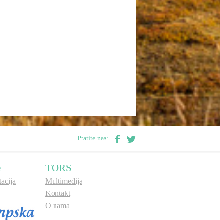
Pratite nas:
e
TORS
acija
Multimedija
Kontakt
O nama