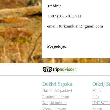
Trebinje
+387 (0)66 813 911
email: turizamkisin@gmail.com
Posjeduje:
Doživi Srpsku
Otkrij S
Nacionalni parkovi
Mapa
Planinski turizam
Info
Banjski turizam
UNESCO b
Vjerski turizam
Zanati