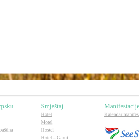
rpsku
Smještaj
Manifestacij
Hotel
Kalendar manifest
Motel
aština
Hostel
Hotel – Garni