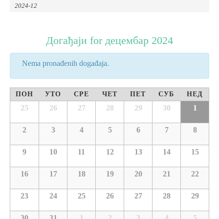
Вјерски туризам
Догађаји for децембар 2024
Авантура
Nema pronađenih događaja.
Еко туризам
ПОН
УТО
СРЕ
ЧЕТ
ПЕТ
СУБ
НЕД
Културни туризам
25
26
27
28
29
30
1
2
3
4
5
6
7
8
Гастрономија
9
10
11
12
13
14
15
Лов и риболов
16
17
18
19
20
21
22
Сеоски туризам
23
24
25
26
27
28
29
Омладински туризам
30
31
1
2
3
4
5