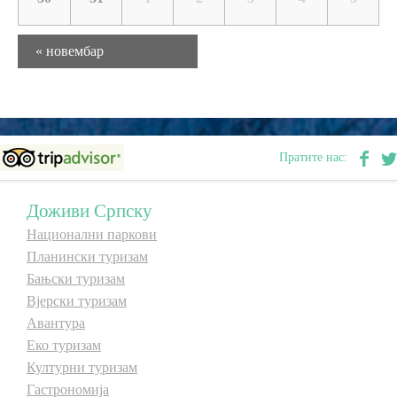
Месечна
Дестинације
«
новембар
навигација
у
Списак дестинација
календару
Мапа дестинација
Пратите нас:
Манифестације
Доживи Српску
Смјештај
Национални паркови
Планински туризам
Мултимедија
Бањски туризам
Вјерски туризам
Фото
Авантура
Еко туризам
Културни туризам
Видео
Гастрономија