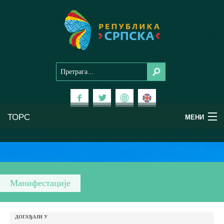
ТОРС
МЕНИ
Доживи Српску
Национални паркови
Манифестације
Планински туризам
ДОГАЂАЈИ У
Бањски туризам