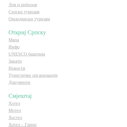
Лов и риболов
E-Brochure
Сеоски туризам
Омладински туризам
Откриј Српску
Откриј Српску
Мапа
Инфо
UNESCO баштина
Занати
Новости
Туристичке организације
Документи
Смјештај
Хотел
Мотел
Хостел
Хотел – Гарни