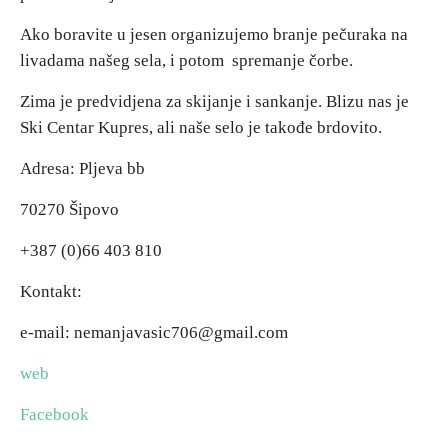
E-Brochure
Ako boravite u jesen organizujemo branje pečuraka na
livadama našeg sela, i potom spremanje čorbe.
Otkrij Srpsku
Zima je predvidjena za skijanje i sankanje. Blizu nas je
Ski Centar Kupres, ali naše selo je takođe brdovito.
Adresa: Pljeva bb
70270 Šipovo
+387 (0)66 403 810
Kontakt:
e-mail: nemanjavasic706@gmail.com
web
Facebook