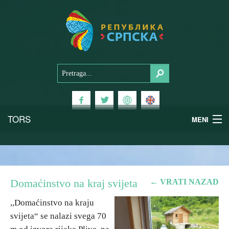
TORS
MENI
Doživi Srpsku
Nacionalni parkovi
Domaćinstvo na kraj svijeta
← VRATI NAZAD
Planinski turizam
,,Domaćinstvo na kraju
svijeta“ se nalazi svega 70
Banjski turizam