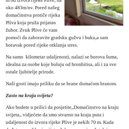
m od izvora rijeke Plive, na
oko 483m/nv. Pored našeg
Vjerski turizam
domaćinstva protiče rijeka
Pliva koja pruža prijatan
žubor. Zvuk Plive će vam
Avantura
pomoći da zaboravite gradsku gužvu i buku,a sam
boravak pored rijeke otklanja stres.
Eko turizam
Na samo kilometar udaljenosti, nalazi se borova šuma,
Kulturni turizam
idealna za osobe koje boluju od bronhitisa, ali i za sve
ostale ljubitelje prirode.
Gastronomija
Naši gosti imaju priliku da se hrane domaćom hranom.
Zasto na kraju svijeta?
Lov i ribolov
Ako budete u prilici da posjetite,,Domaćinstvo na kraju
Seoski turizam
svijeta,, vidjećete da smo stvarno na kraju puta i
udaljenost do izvora rijeke Plive je nekih 70 m. Kada
Omladinski turizam