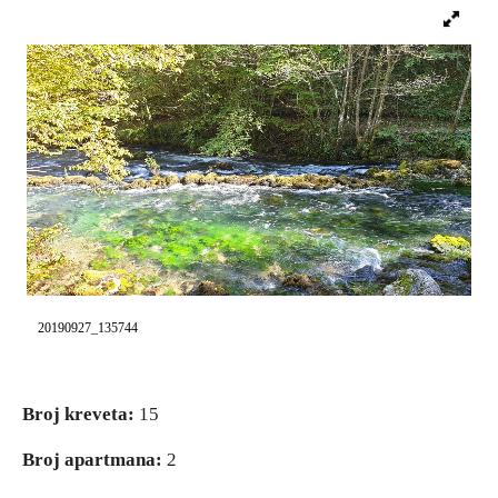
20190927_135744
Broj kreveta:
15
Broj apartmana:
2