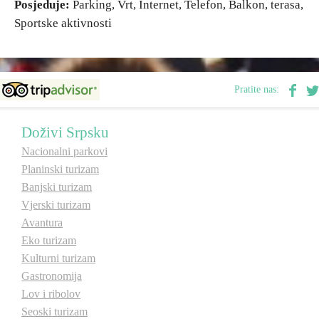
Posjeduje:
Parking, Vrt, Internet, Telefon, Balkon, terasa,
Sportske aktivnosti
Pratite nas:
Doživi Srpsku
Nacionalni parkovi
Planinski turizam
Banjski turizam
Vjerski turizam
Avantura
Eko turizam
Kulturni turizam
Gastronomija
Lov i ribolov
Seoski turizam