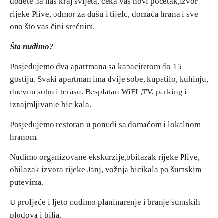
dođete na naš kraj svijeta, čeka vas novi početak,izvor
rijeke Plive, odmor za dušu i tijelo, domaća hrana i sve
Destinacije
ono što vas čini srećnim.
Šta nudimo?
Spisak destinacija
Posjedujemo dva apartmana sa kapacitetom do 15
gostiju. Svaki apartman ima dvije sobe, kupatilo, kuhinju,
Mapa destinacija
dnevnu sobu i terasu. Besplatan WiFI ,TV, parking i
iznajmljivanje bicikala.
Manifestacije
Posjedujemo restoran u ponudi sa domaćom i lokalnom
Smještaj
hranom.
Multimedija
Nudimo organizovane ekskurzije,obilazak rijeke Plive,
obilazak izvora rijeke Janj, vožnja bicikala po šumskim
Foto
putevima.
U proljeće i ljeto nudimo planinarenje i branje šumskih
Video
plodova i bilja.