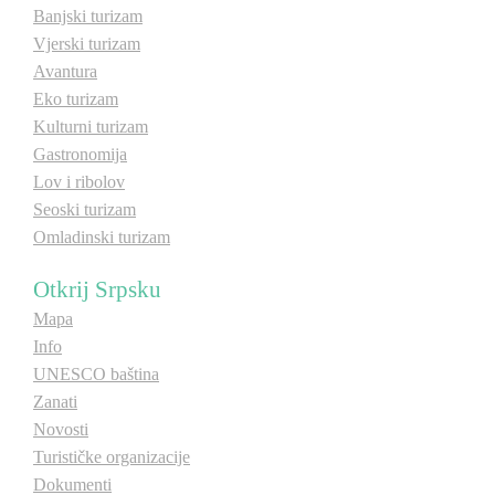
Banjski turizam
Vjerski turizam
Destinacije
Avantura
Eko turizam
Spisak destinacija
Kulturni turizam
Gastronomija
Mapa destinacija
Lov i ribolov
Seoski turizam
Omladinski turizam
Manifestacije
Otkrij Srpsku
Smještaj
Mapa
Multimedija
Info
UNESCO baština
Foto
Zanati
Novosti
Turističke organizacije
Video
Dokumenti