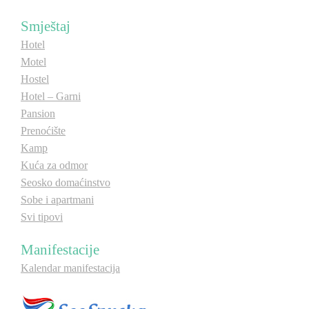
E-Brochure
Smještaj
Hotel
Otkrij Srpsku
Motel
Hostel
Hotel – Garni
Pansion
Prenoćište
Kamp
Kuća za odmor
Seosko domaćinstvo
Sobe i apartmani
Svi tipovi
Manifestacije
Kalendar manifestacija