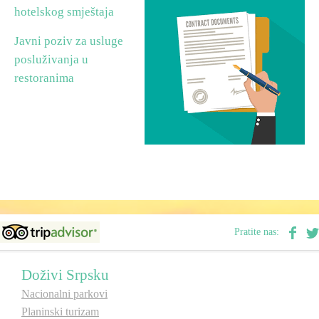
hotelskog smještaja
Vjerski turizam
Javni poziv za usluge
posluživanja u
Avantura
restoranima
Eko turizam
Kulturni turizam
Gastronomija
Pratite nas:
Lov i ribolov
Doživi Srpsku
Seoski turizam
Nacionalni parkovi
Planinski turizam
Omladinski turizam