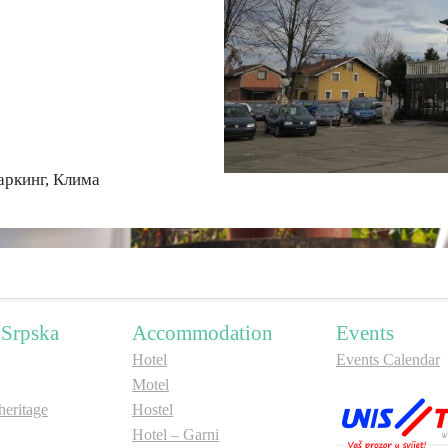
аркинг, Клима
 Srpska
Accommodation
Events
Hotel
Events Calendar
Motel
ritage
Hostel
Hotel – Garni