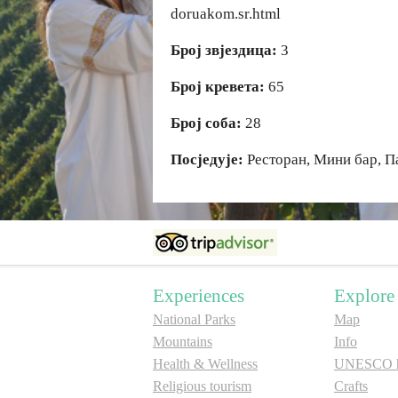
doruakom.sr.html
Број звјездица:
3
Број кревета:
65
Број соба:
28
Посједује:
Ресторан, Мини бар, П
Experiences
Explore
National Parks
Map
Mountains
Info
Health & Wellness
UNESCO he
Religious tourism
Crafts