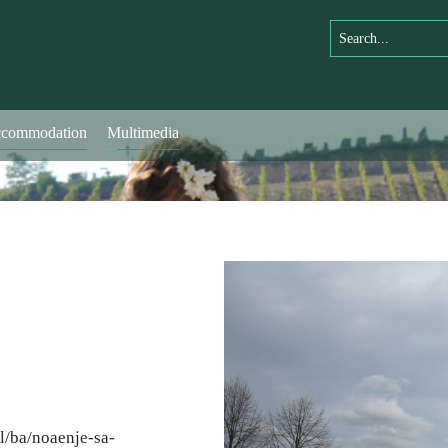
commodation
Multimedia
l/ba/noaenje-sa-