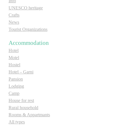
Info
E-Brochure
UNESCO heritage
Crafts
News
Explore Srpska
Tourist Organizations
Accommodation
Hotel
Motel
Hostel
Hotel – Garni
Pansion
Lodging
Camp
House for rest
Rural household
Rooms & Appartmants
All types