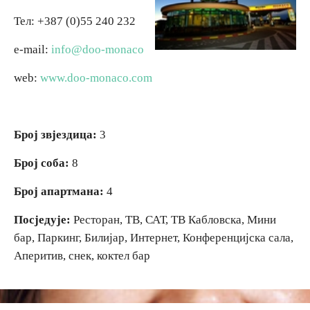
Тел: +387 (0)55 240 232
Religious tourism
e-mail:
info@doo-monaco
Adventure
web:
www.doo-monaco.com
Nature
Број звјездица:
3
Culture & Heritage
Број соба:
8
Gastronomy
Број апартмана:
4
Посједује:
Ресторан, ТВ, САТ, ТВ Кабловска, Мини
Hunting & Fishing
бар, Паркинг, Билијар, Интернет, Конференцијска сала,
Аперитив, снек, коктел бар
Rural tourism
Youth tourism