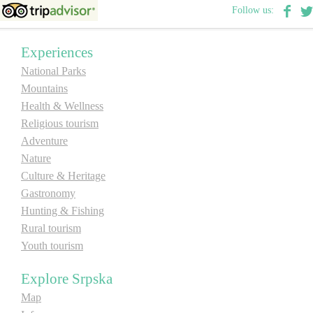
Follow us:
Destinations
Experiences
National Parks
List of destinations
Mountains
Health & Wellness
Map
Religious tourism
Adventure
Events
Nature
Culture & Heritage
Accommodation
Gastronomy
Hunting & Fishing
Multimedia
Rural tourism
Youth tourism
Foto
Explore Srpska
Video
Map