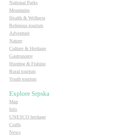
National Parks
Mountains
Destinations
Health & Wellness
Religious tourism
List of destinations
Adventure
Nature
Culture & Heritage
Map
Gastronomy
Hunting & Fishing
Events
Rural tourism
Youth tourism
Accommodation
Explore Srpska
Multimedia
Map
Info
Foto
UNESCO heritage
Crafts
Video
News