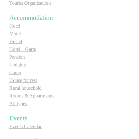
Tourist Organizations
E-Brochure
Accommodation
Explore Srpska
Hotel
Motel
Hostel
Hotel – Garni
Pansion
Lodging
Camp
House for rest
Rural household
Rooms & Appartmants
All types
Events
Events Calendar