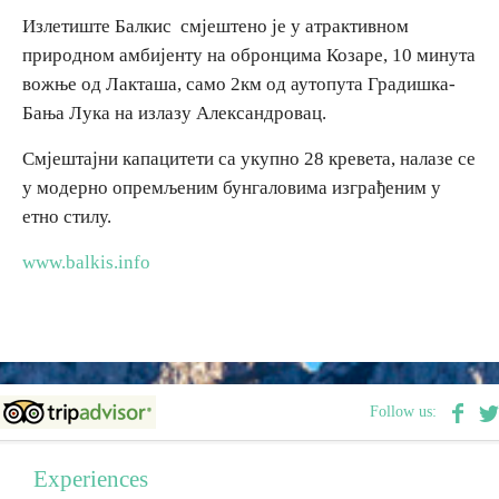
Излетиште Балкис смјештено је у атрактивном
природном амбијенту на обронцима Козаре, 10 минута
Religious tourism
вожње од Лакташа, само 2км од аутопута Градишка-
Бања Лука на излазу Александровац.
Adventure
Смјештајни капацитети са укупно 28 кревета, налазе се
Nature
у модерно опремљеним бунгаловима изграђеним у
етно стилу.
Culture & Heritage
www.balkis.info
Gastronomy
Hunting & Fishing
Follow us:
Rural tourism
Experiences
Youth tourism